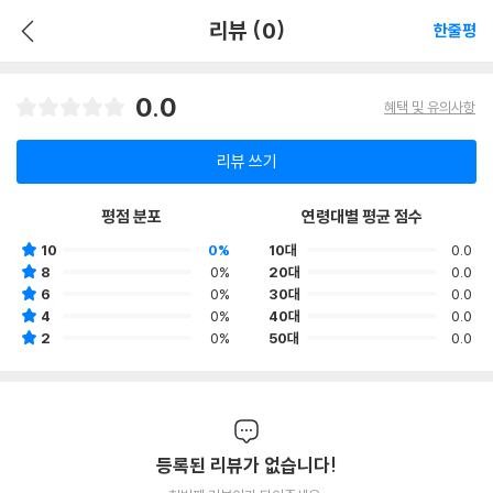
리뷰 (0)
한줄평
0.0
혜택 및 유의사항
리뷰 쓰기
평점 분포
연령대별 평균 점수
10
0%
10대
0.0
8
0%
20대
0.0
6
0%
30대
0.0
4
0%
40대
0.0
2
0%
50대
0.0
등록된 리뷰가 없습니다!