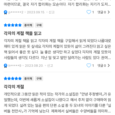
마련이므로, 결국 자기 합리화는 모순이다. 자기 합리화는 자기가 도저히
합리화될 수 없는 경우에만 작동하는 기제이니까. 그러나 우리는 어떠한
p******2
2023.09.15.
신고
1
댓글
0
것이라도 합리적
종이책
구매
각자의 계절 책을 읽고
각자의 계절 책을 읽고 각자의 계절 책을 구입해서 읽게 되었다.나름대로
재미 있게 읽은 듯 싶네요.각자의 계절이 있듯이 삶이 그려진다.읽고 싶은
책 읽어서 좋은 듯 싶다. 늘 좋은 생각만 하고 싶었다.각자의 계절 있듯이
사람들의 생각도 다르다. 지난 일 잊고 앞만 달려가는 사람도 있다. 권여선
작가가 쓴 책은 언제 읽어도 실망 없는 듯각자의 계절 책을 읽으면서 재미
h*****9
2023.08.20.
신고
1
댓글
0
있게 읽은
종이책
구매
각각의 계절
개인적으로 그동안 읽은 적이 있는 작가의 소설집은 『안녕 주정뱅이』가 유
일했는데, 이번에 새롭게 소설집이 나왔다고 해서 주저 없이 구매하여 읽
게 되었다. 실려 있는 일곱 편의 단편 소설 중 두 모녀의 이야기를 다룬 「실
버들 천만사」가 기억에 남는다. 제목에서 실버들은 수양버들을 의미하며