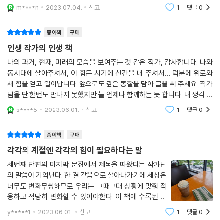
두 모녀 사이의 연결을 천만 개의 실버들로 비유한 것 같다. 끊어낼 수 없는
m****n
2023.07.04.
신고
1
댓글
0
두 모녀
종이책
구매
인생 작가의 인생 책
나의 과거, 현재, 미래의 모습을 보여주는 것 같은 작가, 감사합니다. 나와
동시대에 살아주셔서, 이 힘든 시기에 신간을 내 주셔서… 덕분에 위로와
새 힘을 얻고 일어납니다. 앞으로도 깊은 통찰을 담아 글을 써 주세요. 작가
님을 단 한번도 만나지 못했지만 늘 언제나 함께하는 듯 합니다. 내 생각 내
마음을 읽어 줘서 고맙습니다.소설집에 수록된 모든 단편소설이 다 좋기가
s****5
2023.06.01.
신고
1
댓글
0
쉽지 않
종이책
구매
각각의 계절엔 각각의 힘이 필요하다는 말
세번째 단편의 마지막 문장에서 제목을 따왔다는 작가님
의 말씀이 기억난다. 한 결 같음으로 살아나가기에 세상은
너무도 변화무쌍하므로 우리는 그때그때 상황에 맞춰 적
응하고 적당히 변화할 수 있어야한다. 이 책에 수록된 단
편들은 모두 지난 기억을 곱씹고 과거를 되새기는 인물들
y*****1
2023.06.01.
신고
1
댓글
0
을 그리고 있다. 과거는 묻어두라고들 하지만, 권여선 작