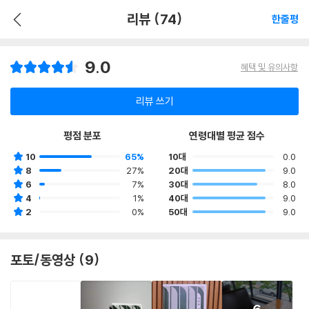
리뷰 (74)
한줄평
9.0
혜택 및 유의사항
리뷰 쓰기
평점 분포
연령대별 평균 점수
10
65%
10대
0.0
8
27%
20대
9.0
6
7%
30대
8.0
4
1%
40대
9.0
2
0%
50대
9.0
포토/동영상 (9)