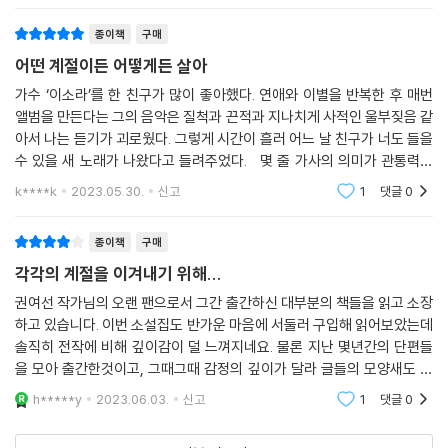
가님은 과거가 언제나 우리 안에 머물고 있기
종이책
구매
어떤 계절이든 어떻게든 살아
가수 ‘이소라’를 한 친구가 많이 좋아했다. 연애와 이별을 반복한 후 매번
앨범을 만든다는 그의 음악은 질척과 끈적과 지나치게 사적인 울부짖음 같
아서 나는 듣기가 괴로웠다. 그렇게 시간이 흘러 어느 날 친구가 너도 들을
수 있을 새 노래가 나왔다고 들려주었다. 몇 줄 가사의 의미가 관통력을
가진 듯 인상적이었다. 사랑은 비극이다. 우리는 서로가 아니고, 추억은
k****k
2023.05.30.
신고
1
댓글
0
종이책
구매
각각의 계절을 이겨내기 위해...
권여선 작가님의 오랜 팬으로서 그간 출간하신 대부분의 책들을 읽고 소장
하고 있습니다. 이번 소설집도 반가운 마음에 서둘러 구입해 읽어보았는데
솔직히 전작에 비해 깊이감이 덜 느껴지네요. 물론 지난 몇년간의 단편들
을 모아 출간한것이고, 그때그때 감정의 깊이가 달라 글들의 모양새도 달
라진거겠지요. 제가 장편을 더 선호하는 경향이기도 하구요.그래도 오랜만
h*****y
2023.06.03.
신고
1
댓글
0
에 권여선 작가님