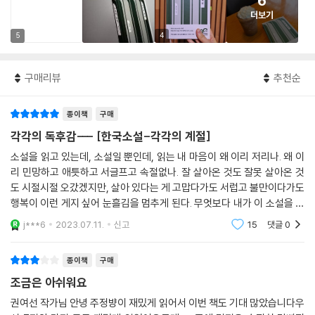
6
더보기
5
4
구매리뷰
추천순
종이책
구매
각각의 독후감--- [한국소설-각각의 계절]
소설을 읽고 있는데, 소설일 뿐인데, 읽는 내 마음이 왜 이리 저리나. 왜 이
리 민망하고 애틋하고 서글프고 속절없나. 잘 살아온 것도 잘못 살아온 것
도 시절시절 오갔겠지만, 살아 있다는 게 고맙다가도 서럽고 불만이다가도
행복이 이런 게지 싶어 눈흘김을 멈추게 된다. 무엇보다 내가 이 소설을 평
온한 상황에서(마음이야 널을 뛰고 있다 해도) 읽고 있는 처지, 이것만으
j***6
2023.07.11.
신고
15
댓글
0
로도 난 불평
종이책
구매
조금은 아쉬워요
권여선 작가님 안녕 주정뱡이 재밌게 읽어서 이번 책도 기대 많았습니다우