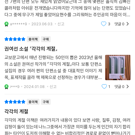
선 7편의 단편 모두 재밌게 읽었어요근데 그 중에 몇편은 솔직히 김빠진
콜라처럼 아쉬운 전개였습니다하지만 기억에 많이 남는 단편도 있었습니
다그 중에 무구가 제일 좋았어요현수를 그리워하는 주인공의 마음이 이해
가 많이 됐어요각각의 계절을 나려면 각각의 힘듦이 필요하다는 작가님의
a******9
2023.06.03.
신고
3
댓글
0
메세지에는 깊이 공
종이책
구매
권여선 소설 『각각의 계절』
교보문고에서 매년 진행되는 50인이 뽑은 2023년 올해
의 소설은 권여선 작가의 『각각의 계절』이다. 보통 단편소
설집의 경우 여러 편의 단편소설 중 대표적인 이야기 제
목, 표제작을 골라 책 제목으로 선정하는 경우가 대부분이
다. 하지만 소설집 『각각의 계절』은 다르다. 책에 수록된
i***9
2024.01.08.
신고
1
댓글
0
일곱 편의 단편 중 ＜하늘 높이 아름답게＞의 마지막 문
장이 책의 제목으로 채택되었다
종이책
구매
각각의 계절
각각의 계절 이책은 여러가지가 내용이 있다 보면 사랑, 질투, 감정, 여러
감정이 들이 있는데 나느그중에서 가장큰 의미를 두는게 인간의 자기 합리
화는 타인이 도저히 이해할 수 없는 비합리적인 경로로 끝없이 뻗어나가기