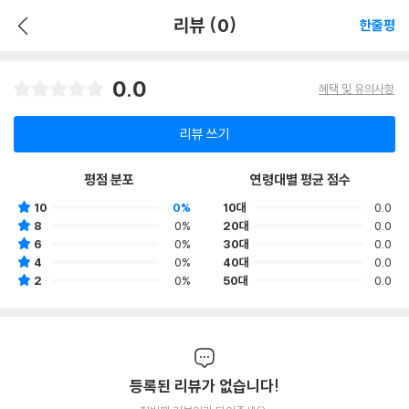
리뷰 (0)
한줄평
0.0
혜택 및 유의사항
리뷰 쓰기
평점 분포
연령대별 평균 점수
10
0%
10대
0.0
8
0%
20대
0.0
6
0%
30대
0.0
4
0%
40대
0.0
2
0%
50대
0.0
등록된 리뷰가 없습니다!