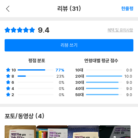
리뷰 (31)
한줄평
9.4
혜택 및 유의사항
리뷰 쓰기
평점 분포
연령대별 평균 점수
10
77%
10대
0.0
8
23%
20대
10.0
6
0%
30대
9.0
4
0%
40대
9.0
2
0%
50대
9.0
포토/동영상 (4)