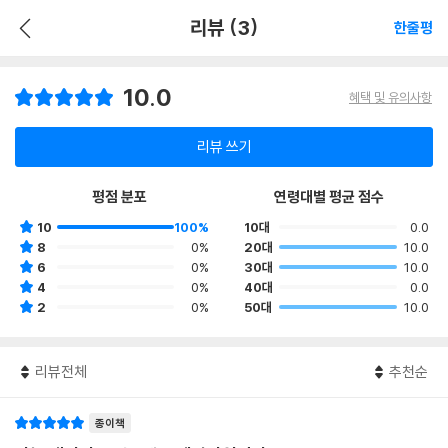
리뷰 (3)
한줄평
10.0
혜택 및 유의사항
리뷰 쓰기
평점 분포
연령대별 평균 점수
10
100%
10대
0.0
8
0%
20대
10.0
6
0%
30대
10.0
4
0%
40대
0.0
2
0%
50대
10.0
리뷰전체
추천순
종이책