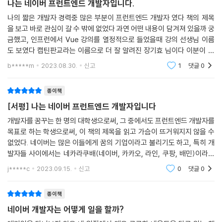
나는 네이버 프런트엔드 개발자입니다.
나의 짧은 개발자 경력중 많은 부분이 프런트엔드 개발자 였다 책의 제목
을 보고 바로 관심이 갈 수 밖에 없었다 과연 어떤 내용이 담겨져 있을까 궁
금했고, 인프런에서 Vue 강의를 열정적으로 들었을때 강의 선생님 이름
도 보였다 캡틴판교라는 이름으로 더 잘 알려진 장기효 님이다 이분이 어
떤 분일까 궁금했는데 책을 통해서 강의를 시작한 내용부터 프론트 엔드
b*****m
2023.08.30.
신고
1
댓글
0
고민 상담
종이책
[서평] 나는 네이버 프런트엔드 개발자입니다
개발자를 꿈꾸는 한 명의 대학생으로써, 그 중에서도 프런트엔드 개발자를
목표로 하는 학생으로써, 이 책의 제목을 읽고 가슴이 뜨거워지지 않을 수
없었다. 네이버는 많은 이들에게 꿈의 기업이라고 불리기도 하고, 특히 개
발자들 사이에서는 네카라쿠배(네이버, 카카오, 라인, 쿠팡, 배민)이라는
메이저급 회사 중 하나로 자리 잡고 있다. 이런 기업에서 일하고 있는 프런
j*****c
2023.09.15.
신고
0
댓글
0
트엔드 개발
종이책
네이버 개발자는 어떻게 일을 할까?