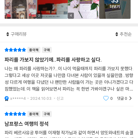
33
더보기
2
4
구매리뷰
추천순
종이책
구매
파리를 가보지 않았기에..파리를 사랑하고 싶다.
나는 왜 파리를 사랑하는가?...이 나이 먹을때까지 파리를 가보지 못했다.
그렇다고 세상 이곳 저곳을 나만큼 다녀본 사람이 있을까 싶을만큼...방향
성 다르게 여행을 다녔던 나.왠만한 사람들이 가는 곳은 아니가겠다고 다
짐했었는데..이 책을 읽어보면서 파리는 꼭 한번 가봐야겠구나 싶은 마음
이....너무 많은 환상을 심어주는 책!
x*****4
2024.10.03.
신고
0
댓글
0
종이책
구매
남프랑스 여행의 정석
파리 베르사유궁 투어를 이재형 작가님과 같이 하면서 앙또와네트의 숨결