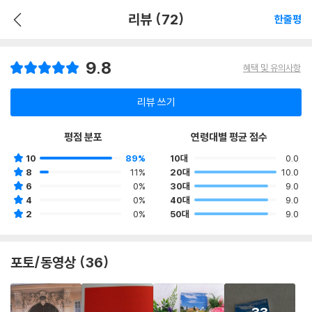
리뷰 (72)
한줄평
9.8
혜택 및 유의사항
리뷰 쓰기
평점 분포
연령대별 평균 점수
10
89%
10대
0.0
8
11%
20대
10.0
6
0%
30대
9.0
4
0%
40대
9.0
2
0%
50대
9.0
포토/동영상 (36)