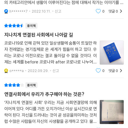
의 카테고리안에서 생활이 이루어진다는 점에 대해서 작가는 이야기를 하
고 있었다. 모두들 실제 경험을 해서도 알다시피 코로나이후 외부와의 제
h*******7
2022.10.11.
신고
0
댓글
0
한된 접촉과 그로
종이책
지나치게 연결된 사회에서 나아갈 길
코로나19로 인해 갇혀 있던 일상생활에 숨통이 트일만 하
자 전례없는 경기침체로 온 세계가 힘들어 하고 있다. 우
리는 코로나 이전으로는 결코 돌아갈 수 없을 것이다. 이
제는 세계를 before 코로나와 after 코로나로 나누어야
한다. 세상의 규칙은 바뀌었고, 우리는 새로운 규칙에 적
o*****a
2022.09.29.
신고
0
댓글
0
응해야 한다. 이 책은, 새롭게 도래한 시대에 '연결'에 관
련된 세 가지 문제, 즉 '사람과
종이책
연결사회에서 우리가 추구해야 하는 것은?
‘지나치게 연결된 사회’ 우리는 지금 사회연결망에 의해
이어져 있다. 어디를 가든 오지가아닌 이상 실시간으로 연
락이 된다. 자신을 드러내는 것이 곧 성공을의미하는 것처
럼 수많은 사람들이 자신의 사생활을 공개하고 있다. 물론
그 안에는 감추고 싶은 비밀은 철저하게 감춘다. 보여주고