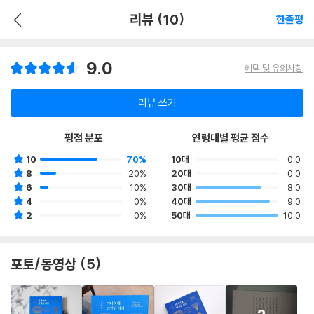
리뷰 (10)
한줄평
9.0
혜택 및 유의사항
리뷰 쓰기
평점 분포
연령대별 평균 점수
10
70%
10대
0.0
8
20%
20대
0.0
6
10%
30대
8.0
4
0%
40대
9.0
2
0%
50대
10.0
포토/동영상 (5)