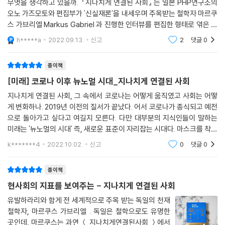
무엇을 생각하고 있을까. 『지나치게 연결된 사회』 는 일본 PHP연구소의
오노 가즈모토와 편집부가 '신실재론'을 내세우며 주목받는 철학자 마르쿠
스 가브리엘 Markus Gabriel 과 진행한 인터뷰를 편집한 형태로 엮은 책
이다. 이전 슬라보예 지젝이 팬데믹을 철학적으로 사유한 책을 읽은 기억
h*****a
2022.09.13.
신고
2
댓글
0
도 떠올려보면서 비
종이책
[미래] 코로나 이후 뉴노멀 시대_지나치게 연결된 사회
지나치게 연결된 사회, 그 속에서 코로나는 어떻게 움직였고 사회는 어떻
게 변화하나. 2019년 이전의 질서가 끝났다. 어서 코로나가 종식되고 예전
으로 돌아가고 싶다고 여길지 모른다. 다만 대부분의 지식인들이 말하는
미래는 '뉴노멀의 시대' 즉, 새로운 표준이 자리잡는 시대다. 마스크를 착용
하지 않는 것은 '양말'을 신지 않고 남의 집 방바닥을 누비는 것과 같다. 마
k*******4
2022.10.02.
신고
0
댓글
0
스크는 '의약
종이책
현사회의 지표를 보여주는 - 지나치게 연결된 사회
유발하라리와 함게 전 세계적으로 주목 받는 독일의 천재
철학자, 마르쿠스 가브리엘 . 독일은 철학으로도 유명한
곳인데, 마르쿠스는 과연 ＜ 지나치게연결된사회 ＞에서