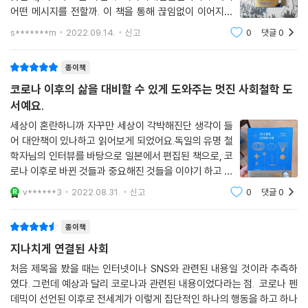
어떤 메시지를 전할까. 이 책을 통해 끊임없이 이어지는
세계에서 어떻게 '나답게' 살 것인지를 사유해보았다. . 코
s*******m
2022.09.14.
신고
0
댓글
0
로나19 바이러스의 확산으로 전 세계 사람들의 행동이 완
전히 동기화한 것을 볼 수 있
종이책
코로나 이후의 삶을 대비할 수 있게 도와주는 멋진 사회철학 도
서예요.
세상이 혼란하니까 자꾸만 세상이 각박해진단 생각이 들
어 대안책이 있나하고 읽어보게 되었어요.독일의 유명 철
학자님의 인터뷰를 바탕으로 일본에서 편집된 책으로, 코
로나 이후로 바뀐 것들과 중요해진 것들을 이야기 하고 있
답니다.무질서해진 변화의 시기에 확고한 방향을 제시해
v******3
2022.08.31.
신고
0
댓글
0
주고 다양한 철학적 교양도 곁들여 얻을 수 있어 좋은 것
같아요.개인적으로는 앞으로의 다가올 세상에
종이책
지나치게 연결된 사회
처음 제목을 봤을 때는 인터넷이나 SNS와 관련된 내용일 것이라 추측하
였다. 그런데 예상과 달리 코로나과 관련된 내용이었다라는 점. 코로나 펜
데믹이 선언된 이후로 전세계가 이렇게 집단적인 하나의 행동을 하고 하나