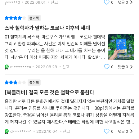
y*****0
2022.09.01.
신고
0
댓글
0
싶은것만 보여주면 되기 때문이다. 하지만 여기에는 문제
가 있다. 자신을공개하는 것이 꼭
종이책
스타 철학자가 말하는 코로나 이후의 세계
01 철학계의 록스타, 마르쿠스 가브리엘 코로나 팬데믹
그리고 환경 파괴라는 사건은 이제 인간의 이해를 넘어선
것 같다. 우리는 올 한해 내내 그 대가를 치르는 중이
다. 세상은 더 이상 어제까지의 세계가 아니다. 확실한 건
아무것도 없으며 몇 년 전의 평화로웠던 날들이 내년에 계
m*******a
2022.08.28.
신고
0
댓글
0
속될 것 같지도 않다. 이러한 혼돈 속에서 우리는
종이책
[북클러버] 결국 모든 것은 철학으로 통한다.
윤리란 서로 다른 문화권에서도 절대 달라지지 않는 보편적인 가치를 말합
니다. 윤리는 인류를 하나로 묶어주는 것입니다. -38p1장에서는 윤리를
강조한다. 국경을 넘어선 윤리를 통해 코로나 위기 상황을 어떻게 지혜롭
게 헤쳐나갈 수 있을지 제시한다.스테레오 타입에 의한 사고방식은 행동
하나하나를 개별적으로 정확하게 설명하는 대신, 고정관념으로 모든 것을
d********1
2022.10.04.
신고
0
댓글
0
해결하려 합니다. -1