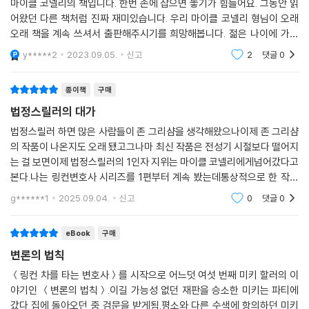
마이클 코넬리의 책입니다. 한번 손에 잡으면 놓기가 힘들어요. 그동안 읽
어왔던 다른 책처럼 진짜 재미있습니다. 우리 마이클 코넬리 형님이 오래
오래 책을 계속 쓰셔서 출판해주시기를 희망해봅니다. 젊은 나이에 가신
빈스 플린이 많이 아쉽습니다. 건강하세요.
y*****2
2023.09.05.
신고
2
댓글
0
종이책
구매
법정스릴러의 대가
법정스릴러 하면 많은 사람들이 존 그리샴을 생각해왔으나이제 존 그리샴
의 작품이 나온지도 오래 됐고그나마 최신 작품은 전성기 시절보다 떨어지
는 걸 보면이제 법정스릴러의 1인자 지위는 마이클 코넬리에게넘어갔다고
본다.나는 링컨변호사 시리즈를 1편부터 계속 봤는데통상적으로 한 작가
의 머리에서 나올 수 있는 창의력도벽에 부딪힐 때가 있는 것이어서대부분
g******1
2025.09.04.
신고
0
댓글
0
의 작가들은 작품이
eBook
구매
변론의 법칙
＜링컨 차를 타는 변호사＞를 시작으로 어느덧 여섯 번째 미키 할러의 이
야기인 ＜변론의 법칙＞.이길 가능성 없던 재판을 승소한 미키는 파티에
갔다 집에 돌아오던 중 검문을 받게됨.평소와 다른 수색에 항의하던 미키