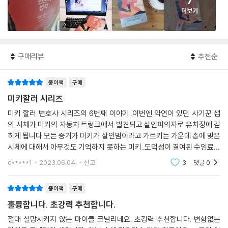
7
더보기
2
구매리뷰
추천순
종이책
구매
미키할러 시리즈
미키 할러 변호사 시리즈의 6번째 이야기..이번엔 악연이 있던 사기꾼 샘
의 시체가 미키의 자동차 트렁크에서 발견되고 살인피의자로 유치장에 갇
히게 됩니다.모든 증거가 미키가 살인범이라고 가르키는 가운데 총에 맞은
시체에 대해서 아무것도 기억하지 못하는 미키..도덕성이 결여된 수임료만
쫓던 미카가 이젠 자신의 무죄를 변론해야하는 상황이 되었습니다. 역시
c*****1
2023.06.04.
신고
3
댓글
0
마이클 코넬리의
종이책
구매
훌륭합니다. 초강력 추천합니다.
절대 실망시키지 않는 마이클 코넬리네요. 초강력 추천합니다. 변함없는