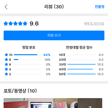
리뷰 (30)
한줄평
9.6
혜택 및 유의사항
리뷰 쓰기
평점 분포
연령대별 평균 점수
10
84%
10대
0.0
8
16%
20대
0.0
6
0%
30대
10.0
4
0%
40대
9.0
2
0%
50대
10.0
포토/동영상 (10)