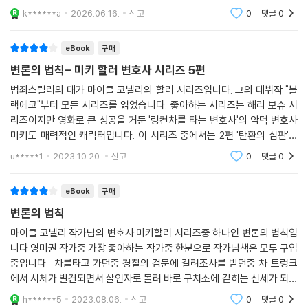
k******a
2026.06.16.
신고
0
댓글
0
eBook
구매
변론의 법칙- 미키 할러 변호사 시리즈 5편
범죄스릴러의 대가 마이클 코넬리의 할러 시리즈입니다. 그의 데뷔작 "블
랙에코"부터 모든 시리즈를 읽었습니다. 좋아하는 시리즈는 해리 보슈 시
리즈이지만 영화로 큰 성공을 거둔 '링컨차를 타는 변호사'의 악덕 변호사
미키도 매력적인 캐릭터입니다. 이 시리즈 중에서는 2편 '탄환의 심판'이
스케일도 크고 서스펜스가 짜릿하여 제일 좋아합니다. 범죄자도 변호하여
u*****1
2023.10.20.
신고
0
댓글
0
무죄판결을 받아
eBook
구매
변론의 법칙
마이클 코넬리 작가님의 변호사 미키할러 시리즈중 하나인 변론의 볍칙입
니다 영미권 작가중 가장 좋아하는 작가중 한분으로 작가님책은 모두 구입
중입니다 차를타고 가던중 경찰의 검문에 걸려조사를 받던중 차 트렁크
에서 시체가 발견되면서 살인자로 몰려 바로 구치소에 같히는 신세가 되면
서 본인 스스로 살인자 누명을 벗고자 변호하는등의 내용이 이책의 주
h******5
2023.08.06.
신고
0
댓글
0