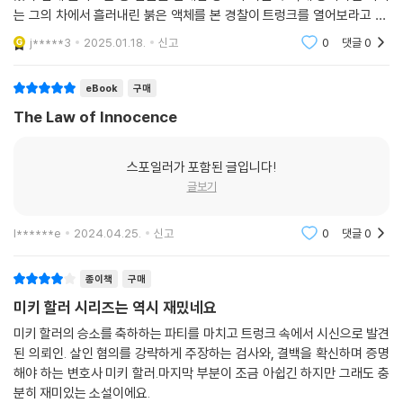
는 그의 차에서 흘러내린 붉은 액체를 본 경찰이 트렁크를 열어보라고 함.
별일없을거라는 생각에 트렁크를 열어보자 그곳엔 묶인 채 여러발의 총상
j*****3
2025.01.18.
신고
0
댓글
0
을 입은 시신이 있었
eBook
구매
The Law of Innocence
스포일러가 포함된 글입니다!
글보기
l******e
2024.04.25.
신고
0
댓글
0
종이책
구매
미키 할러 시리즈는 역시 재밌네요
미키 할러의 승소를 축하하는 파티를 마치고 트렁크 속에서 시신으로 발견
된 의뢰인. 살인 혐의를 강략하게 주장하는 검사와, 결백을 확신하며 증명
해야 하는 변호사 미키 할러.마지막 부분이 조금 아쉽긴 하지만 그래도 충
분히 재미있는 소설이에요.