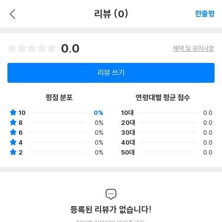
리뷰 (0)
한줄평
0.0
혜택 및 유의사항
리뷰 쓰기
평점 분포
연령대별 평균 점수
10
0%
10대
0.0
8
0%
20대
0.0
6
0%
30대
0.0
4
0%
40대
0.0
2
0%
50대
0.0
등록된 리뷰가 없습니다!