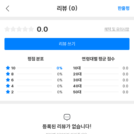
리뷰 (0)
한줄평
0.0
혜택 및 유의사항
리뷰 쓰기
평점 분포
연령대별 평균 점수
10
0%
10대
0.0
8
0%
20대
0.0
6
0%
30대
0.0
4
0%
40대
0.0
2
0%
50대
0.0
등록된 리뷰가 없습니다!