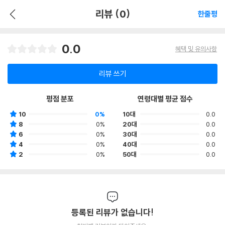
리뷰 (0)
한줄평
0.0
혜택 및 유의사항
리뷰 쓰기
평점 분포
연령대별 평균 점수
10
0%
10대
0.0
8
0%
20대
0.0
6
0%
30대
0.0
4
0%
40대
0.0
2
0%
50대
0.0
등록된 리뷰가 없습니다!