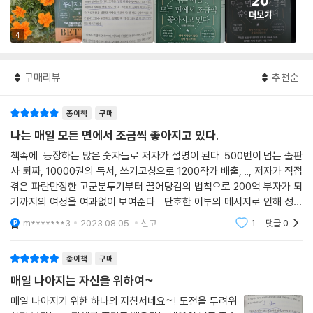
20
더보기
4
구매리뷰
추천순
종이책
구매
나는 매일 모든 면에서 조금씩 좋아지고 있다.
책속에 등장하는 많은 숫자들로 저자가 설명이 된다. 500번이 넘는 출판
사 퇴짜, 10000권의 독서, 쓰기코칭으로 1200작가 배출, .., 저자가 직접
겪은 파란만장한 고군분투기부터 끌어당김의 법칙으로 200억 부자가 되
기까지의 여정을 여과없이 보여준다. 단호한 어투의 메시지로 인해 성공
하기 위한 책쓰기를 통한 퍼스널브랜등의 자세한 설명으로, 강하게 동기
m*******3
2023.08.05.
신고
1
댓글
0
부여 된다.
종이책
구매
매일 나아지는 자신을 위하여~
매일 나아지기 위한 하나의 지침서네요~! 도전을 두려워