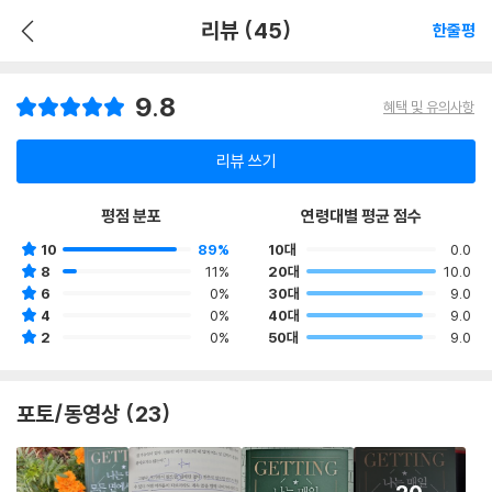
리뷰 (45)
한줄평
9.8
혜택 및 유의사항
리뷰 쓰기
평점 분포
연령대별 평균 점수
10
89%
10대
0.0
8
11%
20대
10.0
6
0%
30대
9.0
4
0%
40대
9.0
2
0%
50대
9.0
포토/동영상 (23)