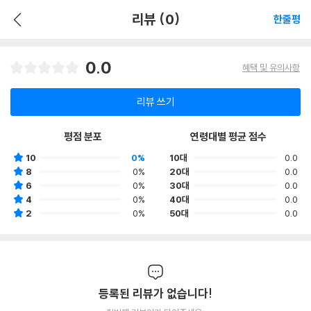
리뷰 (0)
한줄평
0.0
혜택 및 유의사항
리뷰 쓰기
평점 분포
연령대별 평균 점수
10
0%
10대
0.0
8
0%
20대
0.0
6
0%
30대
0.0
4
0%
40대
0.0
2
0%
50대
0.0
등록된 리뷰가 없습니다!