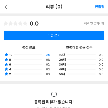
리뷰 (0)
한줄평
0.0
혜택 및 유의사항
리뷰 쓰기
평점 분포
연령대별 평균 점수
10
0%
10대
0.0
8
0%
20대
0.0
6
0%
30대
0.0
4
0%
40대
0.0
2
0%
50대
0.0
등록된 리뷰가 없습니다!