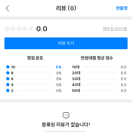
리뷰 (0)
한줄평
0.0
혜택 및 유의사항
리뷰 쓰기
평점 분포
연령대별 평균 점수
10
0%
10대
0.0
8
0%
20대
0.0
6
0%
30대
0.0
4
0%
40대
0.0
2
0%
50대
0.0
등록된 리뷰가 없습니다!