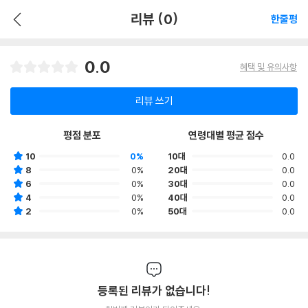
리뷰 (0)
한줄평
0.0
혜택 및 유의사항
리뷰 쓰기
평점 분포
연령대별 평균 점수
10
0%
10대
0.0
8
0%
20대
0.0
6
0%
30대
0.0
4
0%
40대
0.0
2
0%
50대
0.0
등록된 리뷰가 없습니다!