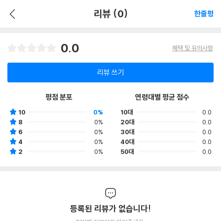
리뷰 (0)
한줄평
0.0
혜택 및 유의사항
리뷰 쓰기
평점 분포
연령대별 평균 점수
10
0%
10대
0.0
8
0%
20대
0.0
6
0%
30대
0.0
4
0%
40대
0.0
2
0%
50대
0.0
등록된 리뷰가 없습니다!