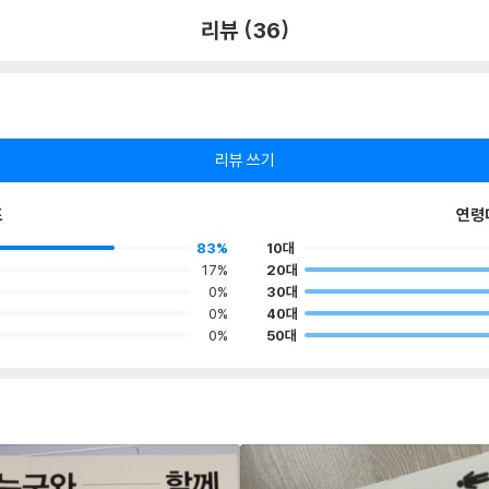
리뷰 (36)
리뷰 쓰기
포
연령
83%
10대
17%
20대
0%
30대
0%
40대
0%
50대