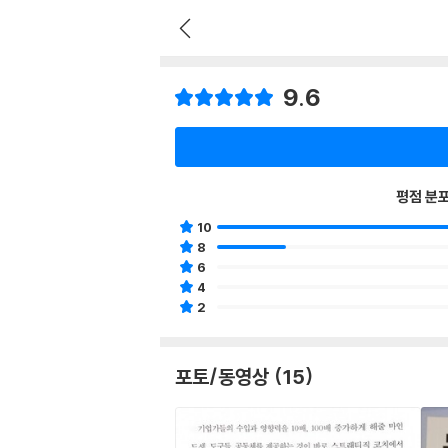
9.6
평점 분
10
8
6
4
2
포토/동영상 (15)