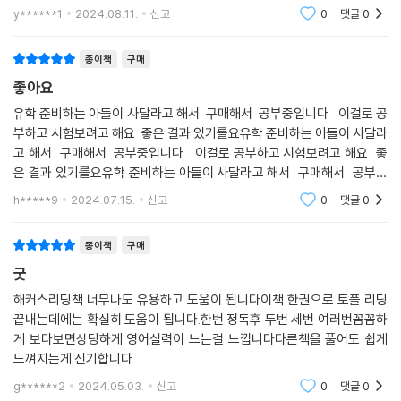
상되었습니다.
y******1
2024.08.11.
신고
0
댓글
0
종이책
구매
좋아요
유학 준비하는 아들이 사달라고 해서 구매해서 공부중입니다 이걸로 공
부하고 시험보려고 해요 좋은 결과 있기를요유학 준비하는 아들이 사달라
고 해서 구매해서 공부중입니다 이걸로 공부하고 시험보려고 해요 좋
은 결과 있기를요유학 준비하는 아들이 사달라고 해서 구매해서 공부중
입니다 이걸로 공부하고 시험보려고 해요 좋은 결과 있기를요
h*****9
2024.07.15.
신고
0
댓글
0
종이책
구매
굿
해커스리딩책 너무나도 유용하고 도움이 됩니다이책 한권으로 토플 리딩
끝내는데에는 확실히 도움이 됩니다.한번 정독후 두번 세번 여러번꼼꼼하
게 보다보면상당하게 영어실력이 느는걸 느낍니다다른책을 풀어도 쉽게
느껴지는게 신기합니다
g******2
2024.05.03.
신고
0
댓글
0