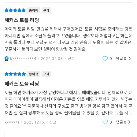
종이책
구매
해커스 토플 리딩
아이의 토플 리딩 연습을 위해서 구매했어요. 토플 시험을 준비하는 것은
아니지만 집에서 조금씩 풀려보고 있습니다. 생각보다 어렵다고는 하는데
계속 풀리다 보니 오답도 적게 나오고 리딩 연습에 도움이 되는 것 같아요.
꾸준하게 풀리다 보면 실력이 향상될 것 같아요.
k**********4
2024.04.08.
신고
0
댓글
0
종이책
구매
해커스 토플 리딩
토플 하면 해커스가 가장 유명하다고 해서 구매해봤습니다. 전체적으로 페
이지 레이아웃이 깔끔해서 어려운 지문을 읽을 때도 지루하지 않게 해주는
것 같아요^^ 지문이나 선지의 구성도 좋고 방대한 양을 담고 있어서 이 교
재만 잘 살펴 공부해도 토플 성적 끌어올릴 수 있을 것 같아요. 토플 시험
준비하는 수험생들께 강추합니다! 하루에 정해진 양을 차근차근 풀다보면
k*****a
2023.12.15.
신고
0
댓글
0
어느새 책 한