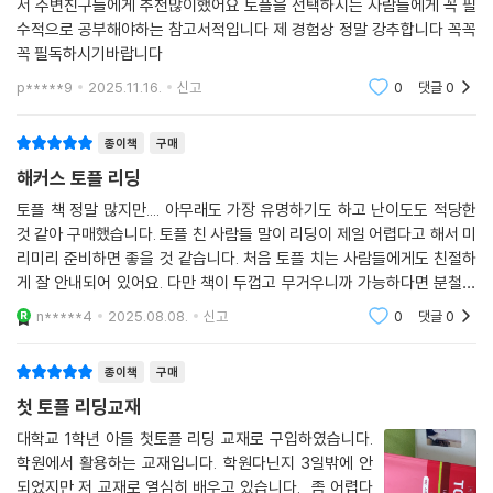
서 주변친구들에게 추천많이했어요 토플을 선택하시는 사람들에게 꼭 필
수적으로 공부해야하는 참고서적입니다 제 경험상 정말 강추합니다 꼭꼭
꼭 필독하시기바랍니다
p*****9
2025.11.16.
신고
0
댓글
0
종이책
구매
해커스 토플 리딩
토플 책 정말 많지만.... 아무래도 가장 유명하기도 하고 난이도도 적당한
것 같아 구매했습니다. 토플 친 사람들 말이 리딩이 제일 어렵다고 해서 미
리미리 준비하면 좋을 것 같습니다. 처음 토플 치는 사람들에게도 친절하
게 잘 안내되어 있어요. 다만 책이 두껍고 무거우니까 가능하다면 분철하
는 것을 권장합니다....
n*****4
2025.08.08.
신고
0
댓글
0
종이책
구매
첫 토플 리딩교재
대학교 1학년 아들 첫토플 리딩 교재로 구입하였습니다.
학원에서 활용하는 교재입니다. 학원다닌지 3일밖에 안
되었지만 저 교재로 열심히 배우고 있습니다. 좀 어렵다