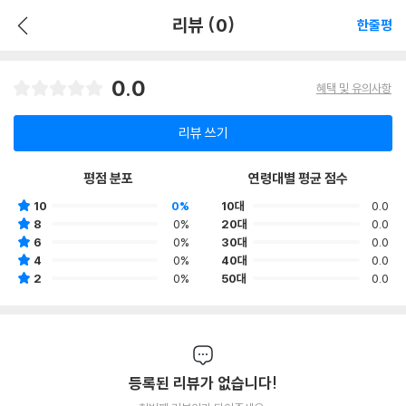
리뷰 (0)
한줄평
0.0
혜택 및 유의사항
리뷰 쓰기
평점 분포
연령대별 평균 점수
10
0%
10대
0.0
8
0%
20대
0.0
6
0%
30대
0.0
4
0%
40대
0.0
2
0%
50대
0.0
등록된 리뷰가 없습니다!