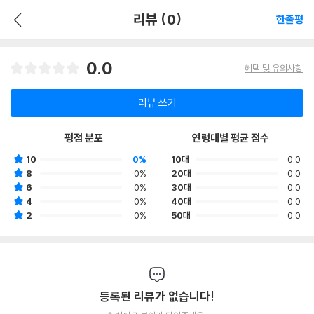
리뷰 (0)
한줄평
0.0
혜택 및 유의사항
리뷰 쓰기
평점 분포
연령대별 평균 점수
10
0%
10대
0.0
8
0%
20대
0.0
6
0%
30대
0.0
4
0%
40대
0.0
2
0%
50대
0.0
등록된 리뷰가 없습니다!