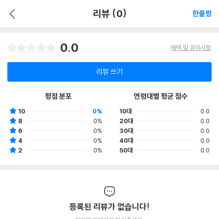
리뷰 (0)
한줄평
0.0
혜택 및 유의사항
리뷰 쓰기
평점 분포
연령대별 평균 점수
10
0%
10대
0.0
8
0%
20대
0.0
6
0%
30대
0.0
4
0%
40대
0.0
2
0%
50대
0.0
등록된 리뷰가 없습니다!