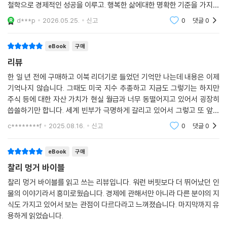
철학으로 경제적인 성공을 이루고. 행복한 삶에대한 명확한 기준을 가지고
90년을 넘게 산 사람에게 풀리지않는 고민에 대한 답을 들을수 있다는 것
d***p
2026.05.25.
신고
0
댓글
0
자체만으로 이 책
eBook
구매
리뷰
한 일 년 전에 구매하고 이북 리더기로 들었던 기억만 나는데 내용은 이제
기억나지 않습니다. 그때도 미국 지수 추종하고 지금도 그렇기는 하지만
주식 등에 대한 자산 가치가 현실 월급과 너무 동떨어지고 있어서 굉장히
씁쓸하기만 합니다. 세계 빈부가 극명하게 갈리고 있어서 그렇고 또 앞으
로 닥쳐올 기후 위기에 큰 돌파구가 없는 한 그 대립각이 더 커질 것 같고
c********f
2025.08.16.
신고
0
댓글
0
거기에 더해 도
eBook
구매
찰리 멍거 바이블
찰리 멍거 바이블를 읽고 쓰는 리뷰입니다. 워런 버핏보다 더 뛰어났던 인
물의 이야기라서 흥미로웠습니다. 경제에 관해서만 아니라 다른 분야의 지
식도 가지고 있어서 보는 관점이 다르다라고 느껴졌습니다. 마지막까지 유
용하게 읽었습니다.