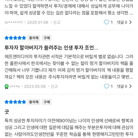
느낄 수 있었다.절약하면서 투자/경제에 대해서 성실하게 공부해 나아가
야 하며, 쉽게 성공할 수 있는 길은 없다라는 점을 포함해서 평소 생각한 것
에서 크게 다르지 않다고 느꼈지만, 무엇보다 실행이 가능한가?에 대한 의
m******1
2025.01.08.
신고
1
댓글
0
문을 스스로에게
종이책
구매
투자자 할아버지가 들려주는 인생 투자 조언...
에프앤미디어의 투자관련 서적은 기본적으로 버릴게 별로 없습니다. 그러
한 출판사에서 한국에서는 찾아볼 수 없는 찰리 멍거 할아버지의 책을 출
간해줘서 너무 기쁩니다.제가 어찌 감히 멍거 할아버지의 책 내용을 평할
까요? 책의 모든 내용은 주식투자자라면 버릴게 없는 내용들이고 몇번이
고 다시 곱씹어봐야할 내용들입니다.단지 한가지 아쉬운 점이 있다면 편집
i***n
2023.05.08.
신고
1
댓글
0
부분인데, 저자분이
종이책
구매
굿
특히 성공한 투자자이기 이전에90이넘는 나이의 인생에 선배로써 행복과
성공 그리고 인생에 대한 질문에 대답을 해주는 부분은투자에 대해 관심이
없는 사람이라도인생전반을 꾸준한 학습을 통해 현명해지고탄탄한 투자