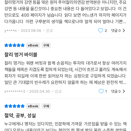
찰리멍거의 강연 등을 엮은 원저 푸어찰리의연감 번역본은 아니지만, 주요
강연 등 내용을 옮긴것이니 중요한 내용은 다 들어있다고 보입니다. 이 건
만으로도 400 페이지가 넘습니다. 읽다 보면 어느샌가 마지막 페이지가
다가옵니다. 이런 구루분의 생각을 책으로나마 알게 되어 얼마나 기쁜지
모릅니다. 기념으로 원저 번역 출간이 이뤄지면 꼭 소장하고 싶습니다.
y****n
2023.08.06.
신고
2
댓글
0
eBook
구매
찰리 멍거 바이블
찰리 멍거는 워렌 버핏과 함께 손꼽히는 투자의 대가로서 항상 여러가지
책들을 제목은 지겹도록 접하게 되었는데, 시간이 흐르고 흘러도 계속해서
회자가 되길래 이제 한번 읽어보자 하는 심정으로 구입하게 되었습니다.
일단 큰 기대없이 빈수레가 요란하지 않을까 하는 제 예상은 완전히 박살
이 났고, 생각보다 내용이 너무 좋았습니다. 이래서 스테디셀러이구나를
s********3
2025.04.30.
신고
1
댓글
0
확실하게 깨닫게 되
eBook
구매
절약, 공부, 성실
누구에게나 명저는 있다지만, 인문학에 가까운 가르침을 받을 수 있는 책
이다.모르는 내용이라기 보다는 현인의 한 평생 쌓아 올린 소중한 경험을