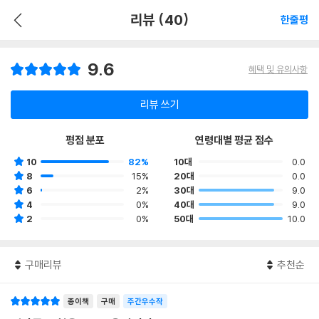
리뷰 (40)
한줄평
9.6
혜택 및 유의사항
리뷰 쓰기
평점 분포
연령대별 평균 점수
10
82%
10대
0.0
8
15%
20대
0.0
6
2%
30대
9.0
4
0%
40대
9.0
2
0%
50대
10.0
구매리뷰
추천순
종이책
구매
주간우수작