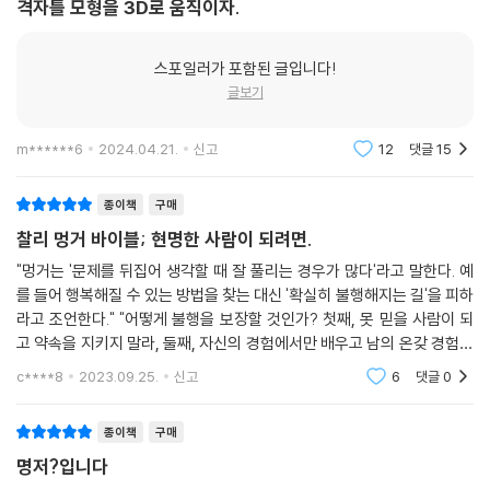
격자틀 모형을 3D로 움직이자.
스포일러가 포함된 글입니다!
글보기
m******6
2024.04.21.
신고
12
댓글
15
종이책
구매
찰리 멍거 바이블; 현명한 사람이 되려면.
"멍거는 '문제를 뒤집어 생각할 때 잘 풀리는 경우가 많다'라고 말한다. 예
를 들어 행복해질 수 있는 방법을 찾는 대신 '확실히 불행해지는 길'을 피하
라고 조언한다." "어떻게 불행을 보장할 것인가? 첫째, 못 믿을 사람이 되
고 약속을 지키지 말라, 둘째, 자신의 경험에서만 배우고 남의 온갖 경험에
서는 절대 배우지 말라, 셋째, 살면서 참패해 좌절할 때마다 주저앉아 더 망
c****8
2023.09.25.
신고
6
댓글
0
가
종이책
구매
명저?입니다