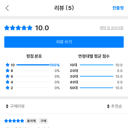
리뷰 (5)
한줄평
10.0
혜택 및 유의사항
리뷰 쓰기
평점 분포
연령대별 평균 점수
10
100%
10대
10.0
8
0%
20대
0.0
6
0%
30대
10.0
4
0%
40대
0.0
2
0%
50대
10.0
구매리뷰
추천순
종이책
구매