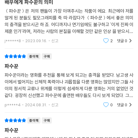
배우에게 파수꾼의 의미
＜파수꾼＞은 저의 팬들이 가장 아껴주시는 작품이 에요. 최근에야 저를
알게 된 분들도 필모그래피를 죽 따 라잡다가 ＜파수꾼＞에서 좋은 의미
의 충격을 받으시곤 하 죠. 어디까지나 연기임에도 불구하고 '이게 진짜 이
제훈 인가'라며, 저라는 사람의 본질을 이해할 것만 같은 인상 을 받으시나
봐요. 본격적인 배우의 길을 이런 작품으로 시작할 수 있었다는 건 너무 자
j******8
2023.09.16.
신고
2
댓글
0
랑스럽고 감사한
종이책
구매
파수꾼
파수꾼이라는 영화를 추천을 통해 보게 되고는 충격을 받았다. 남고생 사
이에서 벌어지는 신체적 폭력이나 괴롭힘을 다룬 영화는 많았지만 그들 사
이의 정서적 교류나 위계를 이렇게 섬세하게 다룬 영화는 거의 없었던 것
같다. 굉장히 신선했고 파수꾼에 출연한 배우들도 다시 보게 되었다. 그런
바람을 타 각본집도 구매하였는데 간직하고 싶은 대사나 장면들이 많았기
p*****4
2024.08.31.
신고
0
댓글
0
에 만족스럽다.
종이책
구매
파수꾼