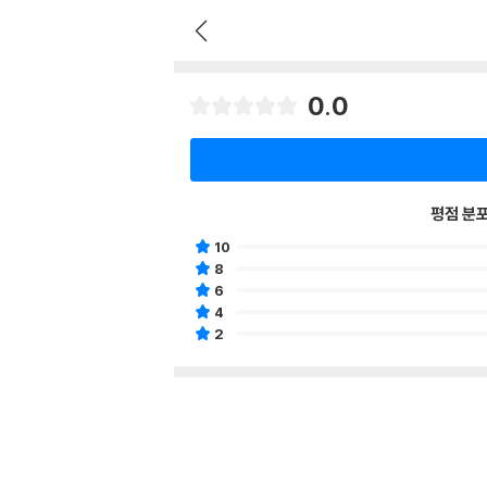
0.0
평점 분
10
8
6
4
2