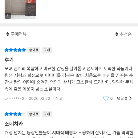
7
구매리뷰
추천순
종이책
구매
후기
모녀 관계의 복잡하고 미묘한 감정을 날카롭고 섬세하게 포착한 작품이다.
평생 사랑과 희생으로 어머니를 감싸온 딸이 처음으로 배신을 꿈꾸는 순
간,사랑의 이면에 숨겨진 억압과 상처가 고스란히 드러난다. 담담한 문체
속에 깊은 여운이 남는 소설이다.
c*******2
2026.02.22.
신고
0
댓글
0
종이책
구매
소네치카
개성 넘치는 등장인불들이 시대적 배경과 조응하며 살아가는 가슴 먹먹한