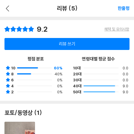
리뷰 (5)
한줄평
9.2
혜택 및 유의사항
리뷰 쓰기
평점 분포
연령대별 평균 점수
10
60%
10대
0.0
8
40%
20대
0.0
6
0%
30대
0.0
4
0%
40대
9.0
2
0%
50대
9.0
포토/동영상 (1)