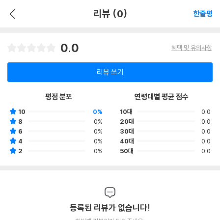
리뷰 (0)
한줄평
0.0
혜택 및 유의사항
리뷰 쓰기
평점 분포
연령대별 평균 점수
10
0%
10대
0.0
8
0%
20대
0.0
6
0%
30대
0.0
4
0%
40대
0.0
2
0%
50대
0.0
등록된 리뷰가 없습니다!