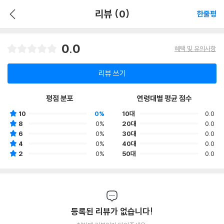
리뷰 (0)
한줄평
0.0
혜택 및 유의사항
리뷰 쓰기
평점 분포
연령대별 평균 점수
10
0%
10대
0.0
8
0%
20대
0.0
6
0%
30대
0.0
4
0%
40대
0.0
2
0%
50대
0.0
등록된 리뷰가 없습니다!