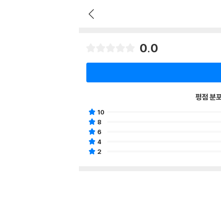
0.0
평점 분
10
8
6
4
2