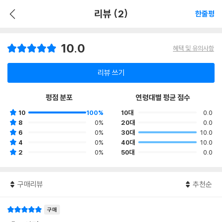
리뷰 (2)
한줄평
10.0
혜택 및 유의사항
리뷰 쓰기
평점 분포
연령대별 평균 점수
10
100%
10대
0.0
8
0%
20대
0.0
6
0%
30대
10.0
4
0%
40대
10.0
2
0%
50대
0.0
구매리뷰
추천순
구매