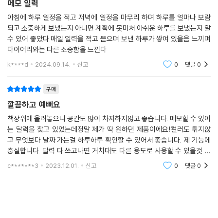
메모 일력
아침에 하루 일정을 적고 저녁에 일정을 마무리 하며 하루를 얼마나 보람
되고 소중하게 보냈는지 아니면 계획에 못미처 아쉬운 하루를 보냈는지 알
수 있어 좋았다.매일 일력을 적고 뜯으며 보낸 하루가 쌓여 있을음 느끼며
다이어리와는 다른 소중함을 느낀다
k****d
2024.09.14.
신고
0
댓글
0
구매
깔끔하고 예뻐요
책상위에 올려놓으니 공간도 많이 차지하지않고 좋습니다. 메모할 수 있어
는 달력을 찾고 있었는데정말 제가 딱 원하던 제품이에요!컬러도 튀지않
고 무엇보다 날짜 가는걸 하루하루 확인할 수 있어서 좋습니다. 제 기능에
충실합니다. 달력 다 쓰고나면 거치대도 다른 용도로 사용할 수 있을것 같
아요.올해가ㅡ가는건 아쉽지만 달력 쓰고싶어서 빨리 1월 1일이 왔으면 좋
c*******3
2023.12.01.
신고
0
댓글
0
겠어요!