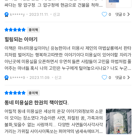
싸다는 땅 압구정. 그 압구정에 현금으로 건물을 척하니
사서 미용실을 차린 제인. 곧 다른 가게들은 파리가 날릴
k*****y
2023.11.11.
신고
0
댓글
0
정도로 압구정을 씹어 먹는 미용실이 되었다. * 언제까지
나 계속 될 줄 알았던 그 영광.
종이책
힐링되는 이야기
이책은 마녀미용실이아닌 유능한미녀 미용사 제인의 마법살롱에서 판타
지처럼 벌어지는 행복하고따뜻한 이야기이다.미용실이 있어야할 자리가
아닌곳에 미용실을 오픈하면서 우연히 들른 사람들이 고민을 마법처럼 풀
어주는 마녀들.혹시 나의 고민은 누구에게 털어놓으시나요? 나도 누군가
내 속마음을 알고 헤아려주었으면 좋겠다고생각했는데 진짜 찾아가고픈
k*****9
2023.11.09.
신고
0
댓글
0
제인의 마법살롱 이었다.앞
종이책
동네 미용실은 한권의 책이었다.
어릴적 동네 미용실은 세상의 온갖 이야기와정보와 소문
이 모이는 장소였다.가슴아픈 사연, 좌절된 꿈, 가족과의
불화,잊을수 없는 사랑까지.... 다양한 사연들이사각사각
거리는 가위질 사이사이톡쏘는 퍼머약의 냄새속에뜨거운