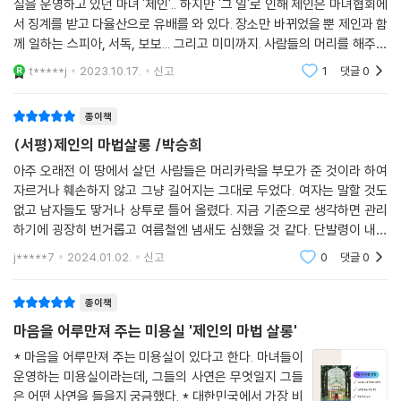
실을 운영하고 있던 마녀 '제인'.. 하지만 '그 일'로 인해 제인은 마녀협회에
서 징계를 받고 다율산으로 유배를 와 있다. 장소만 바뀌었을 뿐 제인과 함
께 일하는 스피아, 서독, 보보... 그리고 미미까지. 사람들의 머리를 해주면
서 그들의 이야기를 들어주는 특별한 '미녀 미용실'의 이야기. 뮤
t*****j
2023.10.17.
신고
1
댓글
0
종이책
(서평)제인의 마법살롱 /박승희
아주 오래전 이 땅에서 살던 사람들은 머리카락을 부모가 준 것이라 하여
자르거나 훼손하지 않고 그냥 길어지는 그대로 두었다. 여자는 말할 것도
없고 남자들도 땋거나 상투로 틀어 올렸다. 지금 기준으로 생각하면 관리
하기에 굉장히 번거롭고 여름철엔 냄새도 심했을 것 같다. 단발령이 내려
지자 양반들은 자신의 목을 치라며 항거했고 상당히 오랫동안 극심한 반발
j*****7
2024.01.02.
신고
0
댓글
0
이 있었다. 이렇듯
종이책
마음을 어루만져 주는 미용실 '제인의 마법 살롱'
* 마음을 어루만져 주는 미용실이 있다고 한다. 마녀들이
운영하는 미용실이라는데, 그들의 사연은 무엇일지 그들
은 어떤 사연을 들을지 궁금했다. * 대한민국에서 가장 비