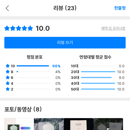
리뷰 (23)
한줄평
10.0
혜택 및 유의사항
리뷰 쓰기
평점 분포
연령대별 평균 점수
10
96%
10대
0.0
8
4%
20대
10.0
6
0%
30대
9.0
4
0%
40대
10.0
2
0%
50대
10.0
포토/동영상 (8)