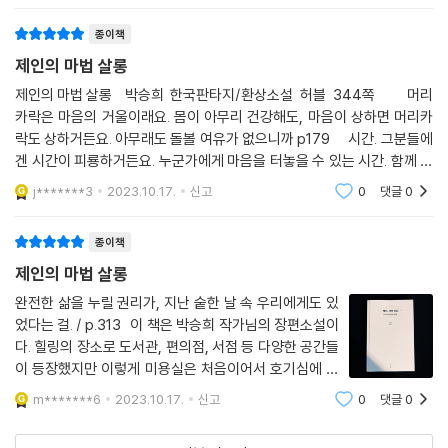
종이책
제인의 마법 살롱
제인의 마법 살롱 박승희 한국판타지/환상소설 허블 344쪽 머리
카락은 마음의 거울이래요. 몸이 아무리 건강해도, 마음이 상하면 머리카
락도 상하거든요. 아무래도 돌볼 여유가 없으니까 p179 시간. 그분들에
겐 시간이 피룡하거든요. 누군가에게 마음을 터놓을 수 있는 시간. 함께 화
를 내고 함께 웃고 함께 이야기를 나눌 시간이 필요해서 미
j*******3
2023.10.17.
신고
0
댓글
0
종이책
제인의 마법 살롱
완전한 삶을 누릴 권리가, 지난 숱한 날 속 우리에게도 있
었다는 걸. / p.313 이 책은 박승희 작가님의 장편소설이
다. 힐링의 장소로 도서관, 편의점, 서점 등 다양한 공간들
이 등장했지만 이렇게 미용실은 처음이어서 호기심에 선
택하게 된 책이다. 지금까지 힐링을 부르는 장르 중 가장
m*******6
2023.10.17.
신고
0
댓글
0
거리가 먼 미용실이라는 공간이어서 어떤 느낌을 줄지 궁
금하기도 했다. 사실 미용실을