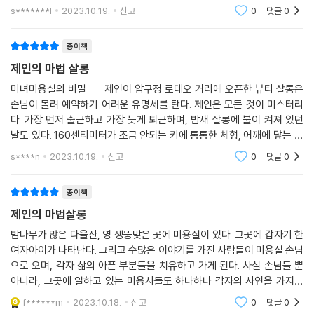
드라이기 바람과 함께 알알이 떠다녔다.공중으로 흩어진
s*******l
2023.10.19.
신고
0
댓글
0
이야기들만 잘 묶어도 재미나서 깔깔웃다 콧잔등 시큰해
지며,완전 내 얘기네 격하게 공감할만한 멋
종이책
제인의 마법 살롱
미녀미용실의 비밀 제인이 압구정 로데오 거리에 오픈한 뷰티 살롱은
손님이 몰려 예약하기 어려운 유명세를 탄다. 제인은 모든 것이 미스터리
다. 가장 먼저 출근하고 가장 늦게 퇴근하며, 밤새 살롱에 불이 켜져 있던
날도 있다. 160센티미터가 조금 안되는 키에 통통한 체형, 어깨에 닿는 칠
흑 같은 머리는 파도처럼 굽실거린다. 제인은 목에 걸린 푸른빛
s****n
2023.10.19.
신고
0
댓글
0
종이책
제인의 마법살롱
밤나무가 많은 다율산, 영 생뚱맞은 곳에 미용실이 있다. 그곳에 갑자기 한
여자아이가 나타난다. 그리고 수많은 이야기를 가진 사람들이 미용실 손님
으로 오며, 각자 삶의 아픈 부분들을 치유하고 가게 된다. 사실 손님들 뿐
아니라, 그곳에 일하고 있는 미용사들도 하나하나 각자의 사연을 가지고
있다. 이런 여러 가지 삶을 때론 송곳처럼 아프게, 때론 담담하게 보여준다.
f******m
2023.10.18.
신고
0
댓글
0
미용실에서