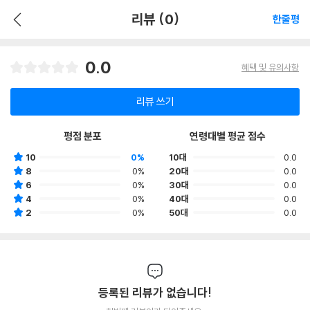
리뷰 (0)
한줄평
0.0
혜택 및 유의사항
리뷰 쓰기
평점 분포
연령대별 평균 점수
10
0%
10대
0.0
8
0%
20대
0.0
6
0%
30대
0.0
4
0%
40대
0.0
2
0%
50대
0.0
등록된 리뷰가 없습니다!