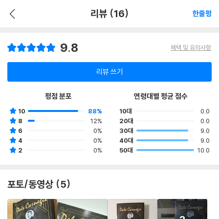
리뷰 (16)
한줄평
9.8
혜택 및 유의사항
리뷰 쓰기
평점 분포
연령대별 평균 점수
10
88%
10대
0.0
8
12%
20대
0.0
6
0%
30대
9.0
4
0%
40대
9.0
2
0%
50대
10.0
포토/동영상 (5)