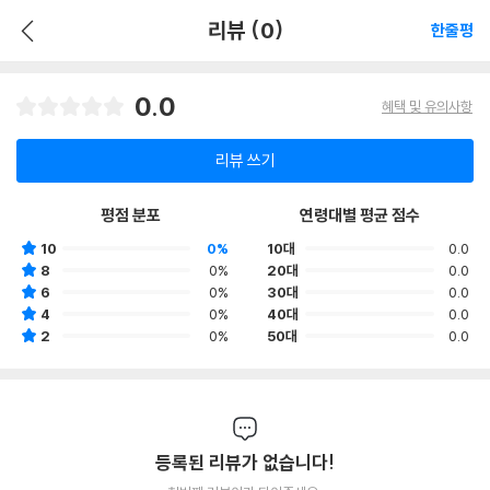
리뷰 (0)
한줄평
0.0
혜택 및 유의사항
리뷰 쓰기
평점 분포
연령대별 평균 점수
10
0%
10대
0.0
8
0%
20대
0.0
6
0%
30대
0.0
4
0%
40대
0.0
2
0%
50대
0.0
등록된 리뷰가 없습니다!