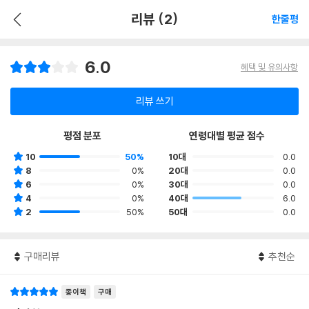
리뷰 (2)
한줄평
6.0
혜택 및 유의사항
리뷰 쓰기
평점 분포
연령대별 평균 점수
10
50%
10대
0.0
8
0%
20대
0.0
6
0%
30대
0.0
4
0%
40대
6.0
2
50%
50대
0.0
구매리뷰
추천순
종이책
구매