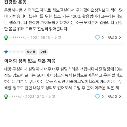
건강한 운동
운동하나를 하더라도 제대로 해보고싶어서 구매했어요생각보다 책이 많
이 가볍습니다.헬린이를 위한 헬스 기구 120% 활용법이라고는하는데모
든 헬스기구나 친절한 가이드를 기대하기는 조금 모자른거 같습니다.건강
한 몸을 위해 그래도 열심히 읽어봅니다.
m******a
2024.08.16.
신고
0
댓글
0
종이책
구매
이처럼 성의 없는 책은 처음
내용 구성이나 설명이나 너무 너무 실망스러운 책입니다사진 몇장에 10분
정도 읽으면 끝나는 50페이지 정도의독서 분량으로마음먹고 운동 할려고
하는데 기본 누구나 아는 운동 상식만 기술하고있어헬스책이라기에는 무
색할 정도로 관련 내용도 성의도 없어도서 구입 후 돈이 아까운 적은 처음
입니다그흔한 운동 프로그램도 미포함하고 있고미리보기가 없는 이유가
n****s
2023.12.12.
신고
0
댓글
0
있었습니다이처럼 성