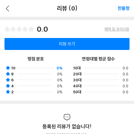
리뷰 (0)
한줄평
0.0
혜택 및 유의사항
리뷰 쓰기
평점 분포
연령대별 평균 점수
10
0%
10대
0.0
8
0%
20대
0.0
6
0%
30대
0.0
4
0%
40대
0.0
2
0%
50대
0.0
등록된 리뷰가 없습니다!