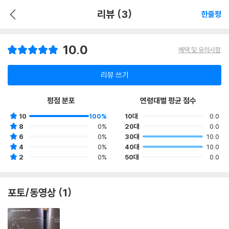
리뷰 (3)
한줄평
10.0
혜택 및 유의사항
리뷰 쓰기
평점 분포
연령대별 평균 점수
10
100%
10대
0.0
8
0%
20대
0.0
6
0%
30대
10.0
4
0%
40대
10.0
2
0%
50대
0.0
포토/동영상 (1)