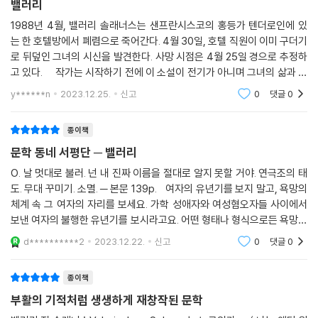
밸러리
1988년 4월, 밸러리 솔래너스는 샌프란시스코의 홍등가 텐더로인에 있
는 한 호텔방에서 폐렴으로 죽어간다. 4월 30일, 호텔 직원이 이미 구더기
로 뒤덮인 그녀의 시신을 발견한다. 사망 시점은 4월 25일 경으로 추정하
고 있다. 작가는 시작하기 전에 이 소설이 전기가 아니며 그녀의 삶과 저
작에 기반을 둔 환상문학임을 밝힌다. 그리고 밸러리 솔래너스의 삶을 충
y******n
2023.12.25.
신고
0
댓글
0
실히 재현하
종이책
문학 동네 서평단 ─ 밸러리
O. 날 멋대로 불러. 넌 내 진짜 이름을 절대로 알지 못할 거야. 연극조의 태
도. 무대 꾸미기. 소멸. ─ 본문 139p. 여자의 유년기를 보지 말고, 욕망의
체계 속 그 여자의 자리를 보세요. 가학 성애자와 여성혐오자들 사이에서
보낸 여자의 불행한 유년기를 보시라고요. 어떤 형태나 형식으로든 욕망이
라는 선택지는 없죠. 절단된 리비도 덕분에, 어떤 경우에는 절단된 성기나
d**********2
2023.12.22.
신고
0
댓글
0
종이책
부활의 기적처럼 생생하게 재창작된 문학