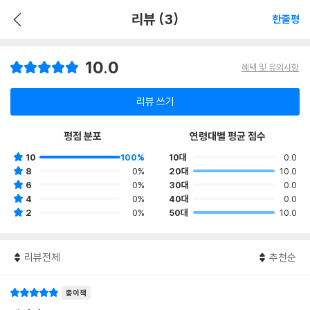
리뷰 (3)
한줄평
10.0
혜택 및 유의사항
리뷰 쓰기
평점 분포
연령대별 평균 점수
10
100%
10대
0.0
8
0%
20대
10.0
6
0%
30대
0.0
4
0%
40대
0.0
2
0%
50대
10.0
리뷰전체
추천순
종이책