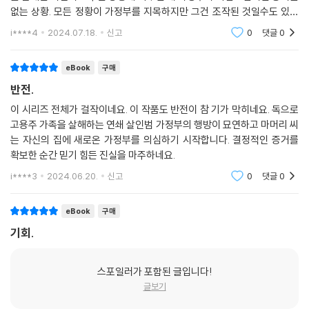
없는 상황. 모든 정황이 가정부를 지목하지만 그건 조작된 것일수도 있다
는...
i****4
2024.07.18.
신고
0
댓글
0
eBook
구매
반전.
이 시리즈 전체가 걸작이네요. 이 작품도 반전이 참 기가 막히네요. 독으로
고용주 가족을 살해하는 연쇄 살인범 가정부의 행방이 묘연하고 마머리 씨
는 자신의 집에 새로온 가정부를 의심하기 시작합니다. 결정적인 증거를
확보한 순간 믿기 힘든 진실을 마주하네요.
i****3
2024.06.20.
신고
0
댓글
0
eBook
구매
기회.
스포일러가 포함된 글입니다!
글보기