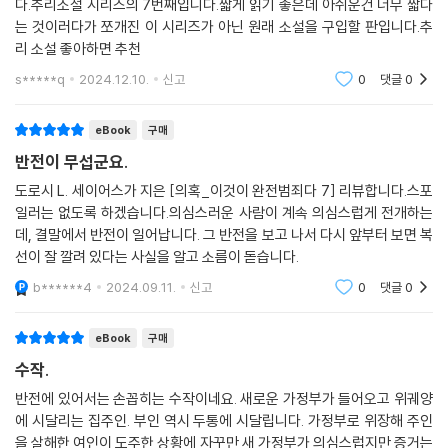
다.추리소설 시리즈의 7번째입니다.짧게 읽기 좋은데 아쉬운건 너무 짧다
는 것이러다가 쪼개진 이 시리즈가 아닌 원래 소설을 구입할 판입니다.추
리 소설 좋아하면 추천
s*****q
2024.12.10.
신고
0
댓글
0
eBook
구매
반전이 무섭군요.
도로시 L. 세이어스가 지은 [의혹_이것이 완전범죄다 7] 리뷰합니다.스포
일러는 없도록 하겠습니다.의심스러운 사람이 계속 의심스럽게 전개하는
데, 결말에서 반전이 일어납니다. 그 반전을 보고 나서 다시 앞부터 보면 복
선이 잘 깔려 있다는 사실을 알고 소름이 돋습니다.
b******4
2024.09.11.
신고
0
댓글
0
eBook
구매
수작.
반전에 있어서는 손꼽히는 수작이네요. 새로운 가정부가 들어오고 위궤양
에 시달리는 집주인. 부인 역시 두통에 시달립니다. 가정부로 위장해 주인
을 살해한 여인이 도주한 상황에 자꾸만 새 가정부가 의심스럽지만 증거는