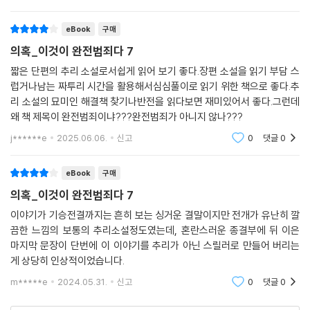
화젯거리
eBook
구매
의혹_이것이 완전범죄다 7
짧은 단편의 추리 소설로서쉽게 읽어 보기 좋다.장편 소설을 읽기 부담 스
럽거나남는 짜투리 시간을 활용해서심심풀이로 읽기 위한 책으로 좋다.추
리 소설의 묘미인 해결책 찾기나반전을 읽다보면 재미있어서 좋다.그런데
왜 책 제목이 완전범죄이냐???완전범죄가 아니지 않나???
j******e
2025.06.06.
신고
0
댓글
0
eBook
구매
의혹_이것이 완전범죄다 7
이야기가 기승전결까지는 흔히 보는 싱거운 결말이지만 전개가 유난히 깔
끔한 느낌의 보통의 추리소설정도였는데, 혼란스러운 종결부에 뒤 이은
마지막 문장이 단번에 이 이야기를 추리가 아닌 스릴러로 만들어 버리는
게 상당히 인상적이었습니다.
m*****e
2024.05.31.
신고
0
댓글
0