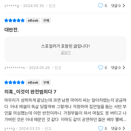
s*****g
2024.05.30.
신고
0
댓글
0
eBook
구매
대반전.
스포일러가 포함된 글입니다!
글보기
z********n
2024.05.26.
신고
0
댓글
0
eBook
구매
의혹_이것이 완전범죄다 7
마무리가 섬뜩하게 끝났는데 과연 남편 마머리 씨는 알아차렸는지 궁금하
다. 아내 에셀이 독살 당할까봐 그렇게나 걱정하며 집안일을 돕는 서턴 부
인을 의심했는데 이런 반전이라니. 가정부들이 와서 며칠도 못 버티고 나
가버린 것은 아내 때문인 것 같다. 아마도 같이 공연하던 젊은 배우 웰베크
와 바람이 난 것 같다. 비소를 이용해 여러 명을 독살을 했다는 여자가 한창
y***g
2024.03.23.
신고
0
댓글
0