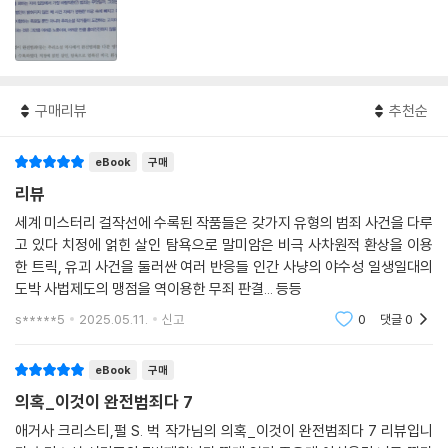
구매리뷰
추천순
eBook
구매
리뷰
세계 미스터리 걸작선에 수록된 작품들은 갖가지 유형의 범죄 사건을 다루
고 있다 치정에 얽힌 살인 탐욕으로 말미암은 비극 사차원적 환상을 이용
한 트릭, 유괴 사건을 둘러싼 여러 반응들 인간 사냥의 야수성 일생일대의
도박 사법제도의 맹점을 역이용한 무죄 판결... 등등
s*****5
2025.05.11.
신고
0
댓글
0
eBook
구매
의혹_이것이 완전범죄다 7
애거사 크리스티,펄 S. 벅 작가님의 의혹_이것이 완전범죄다 7 리뷰입니