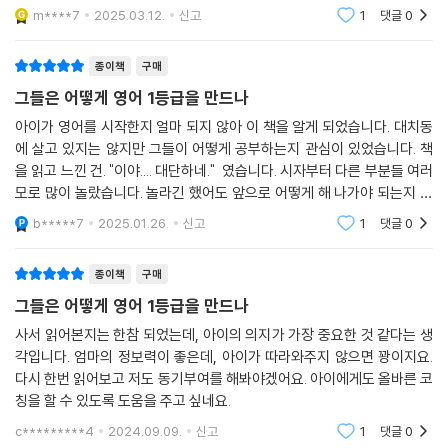
좋는 영어 교육서 입니다.
m****7
2025.03.12.
신고
1
댓글
0
종이책
구매
그들은 어떻게 영어 1등급을 만드나
아이가 영어를 시작한지 얼마 되지 않아 이 책을 알게 되었습니다. 대치동
에 살고 있지는 않지만 그들이 어떻게 공부하는지 관심이 있었습니다. 책
을 읽고 느낀 건. "이야.... 대단하네." 였습니다. 시자부터 다른 부분들 여러
모로 많이 놀랐습니다. 놀라긴 했어도 앞으로 어떻게 해 나가야 되는지 장
기적 계획이 조금 잡히기도 했습니다. 첫 술에 배 부를 수는 없지만 하나 하
b*****7
2025.01.26.
신고
1
댓글
0
나 꾸준히
종이책
구매
그들은 어떻게 영어 1등급을 만드나
사서 읽어본지는 한참 되었는데, 아이의 의지가 가장 중요한 것 같다는 생
각입니다. 엄마의 정보력이 좋은데, 아이가 따라와주지 않으면 꽝이지요.
다시 한번 읽어보고 저도 동기부여를 해봐야겠어요. 아이에게도 올바른 코
칭을 할 수 있도록 도움을 주고 싶네요.
c*********4
2024.09.09.
신고
1
댓글
0