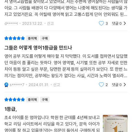
서 영어교습법을 찾아보고 있었어요. 저는 주변에 영어잘하는 사람들이 많
아요. 그 사람들 배경이 다 다양해서 영어는 나중에 해도된다는 생각을 가
지고 있었거든요. 꼭 어릴때 영어책 읽고 고통스럽게 단어 안외워도 된다
이 마인드구요 저도 그냥 중학교때 시작해서 가볍게 영어 1등급을 찍었는
d*****l
2023.12.22.
신고
3
댓글
0
데 예전일이
종이책
구매
그들은 어떻게 영어1등급을 만드나
영어 공부 지도를 어떻게 해야 할 지 막막했다. 이 도서를 접하면서 답답했
던 마음이 좀 풀리는 듯하다. 영어 영역별, 시기별 또한 공부 자세로 인한
차이 등등 알고 싶은 부문, 당면한 문제 등의 실마리가 보인다. 또 한번 느
끼기는 점이지만, 공부에는 왕도가 없다는 사실, 시간과 노력이 열쇠라는
사실은 여전히 변함이 없다. 결론은 좋은 방법을 알았다고 끝이 아니라 시
s*****7
2024.01.31.
신고
2
댓글
0
작이라는
종이책
구매
1등급,
초4 아이를 둔 엄마입니다. 학원 한 군데를 4년째 보내고
학교 리딩 사이트에서 리딩을 하고 있다가, 문득 아이가
영어를 잘 하고 있을까?라는 의문이 들어서 구매하게 되