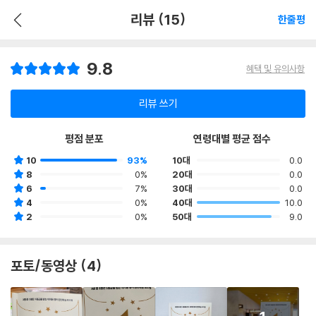
리뷰 (15)
한줄평
9.8
혜택 및 유의사항
리뷰 쓰기
평점 분포
연령대별 평균 점수
10
93%
10대
0.0
8
0%
20대
0.0
6
7%
30대
0.0
4
0%
40대
10.0
2
0%
50대
9.0
포토/동영상 (4)