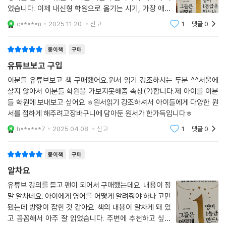
었습니다. 이제 내신형 학원으로 옮기는 시기, 가장 애매
하다고 하는 초4 시기에, 좋은 길잡이가 된 책이 되었습니
c*****n
2025.11.20.
신고
1
댓글
0
다. 앞으로 두고두고 보면서 가는 길이 막힐때마다 찾아보
기 좋은 책이네요!
종이책
구매
유튜브보고 구입
이분들 유튜브보고 책 구매했어요.원서 읽기 강조하시는 두분 ^^서울에
살지 않아서 이분들 학원을 가보지못해좀 속상(?)합니다.제 아이를 이분
들 학원에 보내보고 싶어요.ㅎ원서읽기 강조하셔서 아이들에게 다양한 원
서를 접하게 해주려고장바구니에 담아둔 원서가 한가득입니다ㅎ
h******7
2025.04.08.
신고
1
댓글
0
종이책
구매
알차요
유튜브 강의를 듣고 팬이 되어서 구매했는데요. 내용이 정
말 알차네요. 아이에게 영어를 어떻게 알려줘야 하나 고민
됐는데 방향이 잡힌 것 같아요. 책의 내용이 알차게 돼 있
고 꼼꼼해서 아주 잘 읽었습니다. 주변에 추천하고 싶은