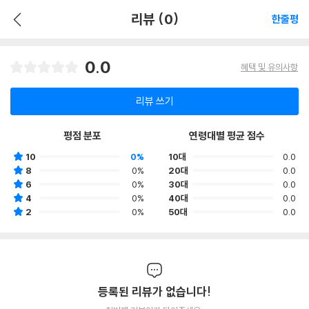
리뷰 (0)
한줄평
0.0
혜택 및 유의사항
리뷰 쓰기
평점 분포
연령대별 평균 점수
10
0%
10대
0.0
8
0%
20대
0.0
6
0%
30대
0.0
4
0%
40대
0.0
2
0%
50대
0.0
등록된 리뷰가 없습니다!