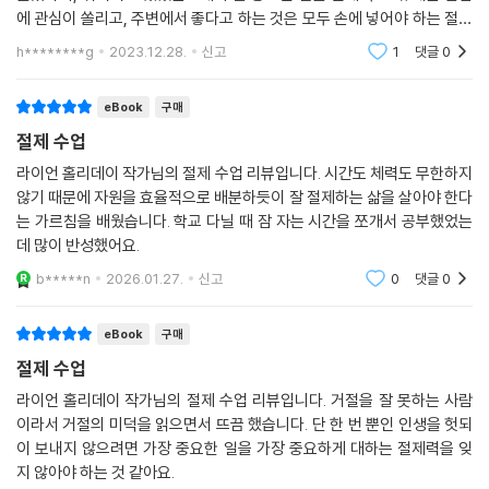
에 관심이 쏠리고, 주변에서 좋다고 하는 것은 모두 손에 넣어야 하는 절박
한 갈망을 느낀다. 그렇게 내면의 욕망과 충동을 다스리지 못할 때 우리는
h********g
2023.12.28.
신고
1
댓글
0
점
eBook
구매
절제 수업
라이언 홀리데이 작가님의 절제 수업 리뷰입니다. 시간도 체력도 무한하지
않기 때문에 자원을 효율적으로 배분하듯이 잘 절제하는 삶을 살아야 한다
는 가르침을 배웠습니다. 학교 다닐 때 잠 자는 시간을 쪼개서 공부했었는
데 많이 반성했어요.
b*****n
2026.01.27.
신고
0
댓글
0
eBook
구매
절제 수업
라이언 홀리데이 작가님의 절제 수업 리뷰입니다. 거절을 잘 못하는 사람
이라서 거절의 미덕을 읽으면서 뜨끔 했습니다. 단 한 번 뿐인 인생을 헛되
이 보내지 않으려면 가장 중요한 일을 가장 중요하게 대하는 절제력을 잊
지 않아야 하는 것 같아요.