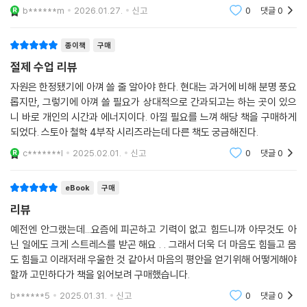
b******m
2026.01.27.
신고
0
댓글
0
종이책
구매
절제 수업 리뷰
자원은 한정됐기에 아껴 쓸 줄 알아야 한다. 현대는 과거에 비해 분명 풍요
롭지만, 그렇기에 아껴 쓸 필요가 상대적으로 간과되고는 하는 곳이 있으
니 바로 개인의 시간과 에너지이다. 아낄 필요를 느껴 해당 책을 구매하게
되었다. 스토아 철학 4부작 시리즈라는데 다른 책도 궁금해진다.
c*******l
2025.02.01.
신고
0
댓글
0
eBook
구매
리뷰
예전엔 안그랬는데...요즘에 피곤하고 기력이 없고 힘드니까 아무것도 아
닌 일에도 크게 스트레스를 받곤 해요 . . 그래서 더욱 더 마음도 힘들고 몸
도 힘들고 이래저래 우울한 것 같아서 마음의 평안을 얻기위해 어떻게해야
할까 고민하다가 책을 읽어보려 구매했습니다.
b******5
2025.01.31.
신고
0
댓글
0