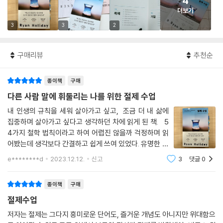
4
더보기
3
3
2
구매리뷰
추천순
종이책
구매
다른 사람 말에 휘둘리는 나를 위한 절제 수업
내 인생의 규칙을 세워 살아가고 싶고, 조금 더 내 삶에
집중하며 살아가고 싶다고 생각하던 차에 읽게 된 책. 5
4가지 철학 법칙이라고 하여 어렵진 않을까 걱정하며 읽
어봤는데 생각보다 간결하고 쉽게 쓰여 있었다. 유명한 철
학자들의 명언이 많아 계속 밑줄을 그으며 읽게 된다. 이
e********d
2023.12.12.
신고
3
댓글
0
문장이 제일 먼저 눈에 들어왔다. "탐욕은 계속 골대를
옮기며, 본인
종이책
구매
절제수업
저자는 절제는 그다지 흥미로운 단어도, 즐거운 개념도 아니지만 위대함으