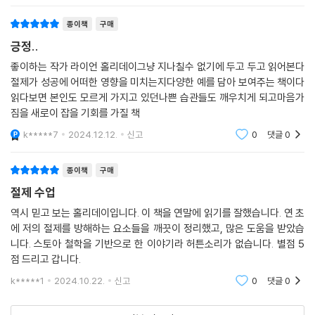
종이책
구매
긍정..
좋이하는 작가 라이언 홀리데이그냥 지나칠수 없기에 두고 두고 읽어본다
절제가 성공에 어떠한 영향을 미치는지다양한 예를 담아 보여주는 책이다
읽다보면 본인도 모르게 가지고 있던나쁜 습관들도 깨우치게 되고마음가
짐을 새로이 잡을 기회를 가질 책
k*****7
2024.12.12.
신고
0
댓글
0
종이책
구매
절제 수업
역시 믿고 보는 홀리데이입니다. 이 책을 연말에 읽기를 잘했습니다. 연 초
에 저의 절제를 방해하는 요소들을 깨끗이 정리했고, 많은 도움을 받았습
니다. 스토아 철학을 기반으로 한 이야기라 허튼소리가 없습니다. 별점 5
점 드리고 갑니다.
k*****1
2024.10.22.
신고
0
댓글
0