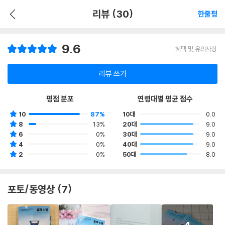
리뷰 (30)
한줄평
9.6
혜택 및 유의사항
리뷰 쓰기
평점 분포
연령대별 평균 점수
10
87%
10대
0.0
8
13%
20대
9.0
6
0%
30대
9.0
4
0%
40대
9.0
2
0%
50대
8.0
포토/동영상 (7)