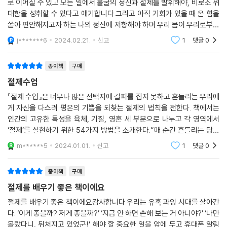
로 이어질 수 있고 모든 일에서 불굴의 정신과 절제를 발휘해야, 비로소 위
대함을 성취할 수 있다고 얘기합니다.그리고 아직 기회가 있을 때 온 힘을
쏟아 편안해지고자 하는 나의 정신에 저항해야 하며 우리 몸이 우리로부터
달아나기 전에, 나의 육체에 대한 소유권을 주장해야 한다고 말합니다.
j*******6
2024.02.21.
신고
1
댓글
0
종이책
구매
절제수업
『절제 수업』은 너무나 많은 선택지에 갈피를 잡지 못하고 흔들리는 우리에
게 자신을 다스려 평온의 기쁨을 되찾는 절제의 법칙을 전한다. 책에서는
인간의 고유한 특성을 육체, 기질, 영혼 세 부분으로 나누고 각 영역에서
‘절제’를 실현하기 위한 54가지 방법을 소개한다.“매 순간 흔들리는 당신
에게 드디어 평온의 기쁨이 찾아온다!위 글이 맘에 와 닿아 구입하게 된 책.
m******5
2024.01.01.
신고
1
댓글
0
이 책을
종이책
구매
절제를 배우기 좋은 책이에요
절제를 배우기 좋은 책이에요감사합니다 우리는 유혹 과잉 시대를 살아간
다. ‘이게 좋을까? 저게 좋을까?’ ‘지금 안 하면 손해 보는 거 아니야?’ ‘나만
몰랐다니, 뒤처지고 있었군!’ 해야 할 중요한 일을 앞에 두고 휴대폰 알림