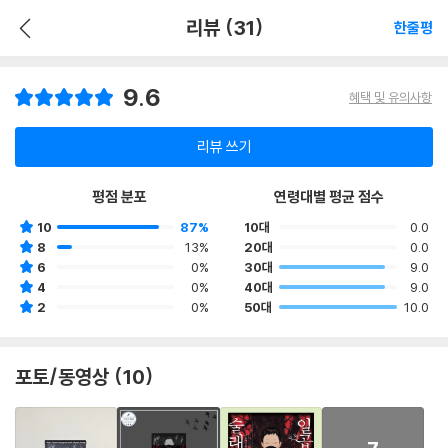
리뷰 (31)
한줄평
9.6
혜택 및 유의사항
리뷰 쓰기
평점 분포
연령대별 평균 점수
10
87%
10대
0.0
8
13%
20대
0.0
6
0%
30대
9.0
4
0%
40대
9.0
2
0%
50대
10.0
포토/동영상 (10)