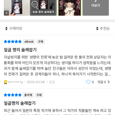
7
더보기
4
구매리뷰
추천순
eBook
구매
일곱 명의 술래잡기
자살방지를 위한 '생명의 전화'에 늦은 밤 걸려온 한 통의 전화.상담자는 이
통화를 하며 어딘지 모르게 이상하다는 생각을 하다가 섬뜩함을 느끼는데.
과거 함께 술래잡기를 하며 놀던 친구들은 자라서 성인이 되었는데, 생명
의 전화가 걸려온 후 관계자들이 하나, 하나씩 죽어가기 시작한다는 걸로
이야기가 시작된다.재미있었다.
b******y
2025.03.08.
신고
0
댓글
0
종이책
구매
일곱명의 술래잡기
최근 들어서 일본의 특정 작가에 꽂혀서 그 작가의 작품들만 계속 파고 있