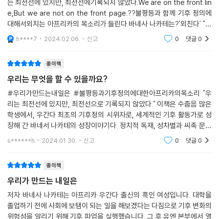
는 최전선에 있지만, 최전선에기록되지 않았다.We are on the front lin
e,But we are not on the front page.??불평등과 함께 기후 정의에
대해서외치는 아프리카의 목소리가 들린다.바네사 나카테는?'외친다' "당
신들은 내 사진을 지운 게아니라,아프리카 대륙을 삭제한 것이다."??202
h****7
2024.02.06.
신고
0
댓글
0
0년 스위스 디보스 세계경제포럼
종이책
우리는 무엇을 할 수 있을까요?
#우리가만드는내일은 #불평등과기후정의에대한아프리카의목소리 "우
리는 최전선에 있지만, 최전선으로 기록되지 않았다." 이책은 수줍음 많은
학생에서, 우간다 최초의 기후정의 시위자로, 세계적인 기후 활동가로 성
장해 간 바네서 나카테의 성장이야기다. 정치적 독재, 성차별과 씨족 문화
가 여전한 공동체에서 홀로 시작한 기후 파업, 국제 행사에 참가하면서 겪
s******h
2024.01.30.
신고
0
댓글
0
은 웃기고 서글
종이책
우리가 만드는 내일은
저자 바네사 나카테는 아프리카 우간다 출신의 흑인 여성입니다. 대학을
졸업하기 전에 사회에 보탬이 되는 일을 해보겠다는 다짐으로 기후 변화의
위험성을 알리기 위해 기후 파업을 실행했습니다. 그 후 유엔 본부에서 열