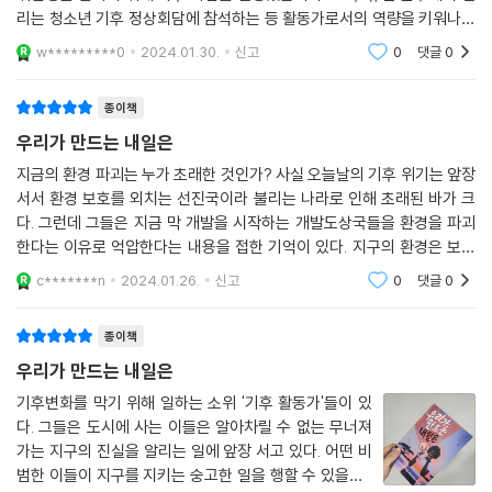
리는 청소년 기후 정상회담에 참석하는 등 활동가로서의 역량을 키워나갔
습니다. 그러던 중 2020년 다보스 세계경제포럼에 참석하게 되었는데, 그
w*********0
2024.01.30.
신고
0
댓글
0
때 언론은 그의
종이책
우리가 만드는 내일은
지금의 환경 파괴는 누가 초래한 것인가? 사실 오늘날의 기후 위기는 앞장
서서 환경 보호를 외치는 선진국이라 불리는 나라로 인해 초래된 바가 크
다. 그런데 그들은 지금 막 개발을 시작하는 개발도상국들을 환경을 파괴
한다는 이유로 억압한다는 내용을 접한 기억이 있다. 지구의 환경은 보호
되어야 하며 이것은 인류 모두의 사명일 것이다. 그런데 이러한 일들이 누
c*******n
2024.01.26.
신고
0
댓글
0
군가에게는 불평등
종이책
우리가 만드는 내일은
기후변화를 막기 위해 일하는 소위 '기후 활동가'들이 있
다. 그들은 도시에 사는 이들은 알아차릴 수 없는 무너져
가는 지구의 진실을 알리는 일에 앞장 서고 있다. 어떤 비
범한 이들이 지구를 지키는 숭고한 일을 행할 수 있을까?