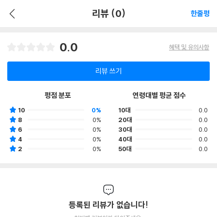
리뷰 (0)
한줄평
0.0
혜택 및 유의사항
리뷰 쓰기
평점 분포
연령대별 평균 점수
10
0%
10대
0.0
8
0%
20대
0.0
6
0%
30대
0.0
4
0%
40대
0.0
2
0%
50대
0.0
등록된 리뷰가 없습니다!