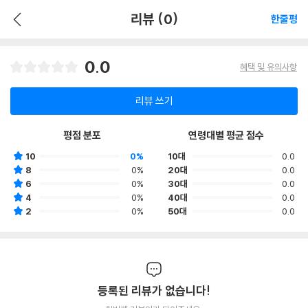
리뷰 (0)
한줄평
0.0
혜택 및 유의사항
리뷰 쓰기
평점 분포
연령대별 평균 점수
10
0%
10대
0.0
8
0%
20대
0.0
6
0%
30대
0.0
4
0%
40대
0.0
2
0%
50대
0.0
등록된 리뷰가 없습니다!