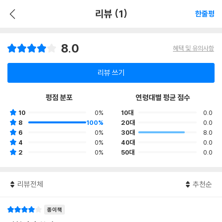
리뷰 (1)
한줄평
8.0
혜택 및 유의사항
리뷰 쓰기
평점 분포
연령대별 평균 점수
10
0%
10대
0.0
8
100%
20대
0.0
6
0%
30대
8.0
4
0%
40대
0.0
2
0%
50대
0.0
리뷰전체
추천순
종이책