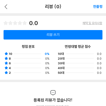
리뷰 (0)
한줄평
0.0
혜택 및 유의사항
리뷰 쓰기
평점 분포
연령대별 평균 점수
10
0%
10대
0.0
8
0%
20대
0.0
6
0%
30대
0.0
4
0%
40대
0.0
2
0%
50대
0.0
등록된 리뷰가 없습니다!