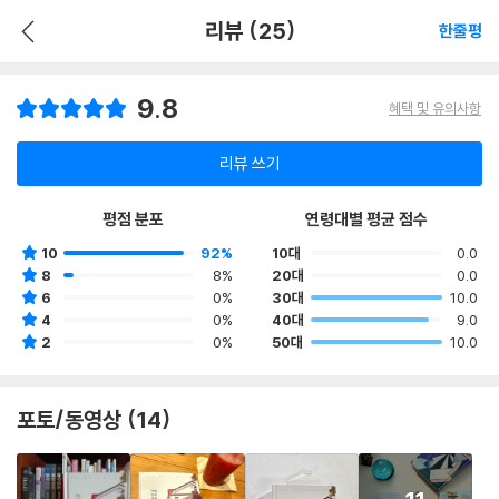
리뷰 (25)
한줄평
9.8
혜택 및 유의사항
리뷰 쓰기
평점 분포
연령대별 평균 점수
10
92%
10대
0.0
8
8%
20대
0.0
6
0%
30대
10.0
4
0%
40대
9.0
2
0%
50대
10.0
포토/동영상 (14)