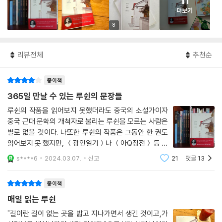
11
더보기
8
리뷰전체
추천순
종이책
365일 만날 수 있는 루쉰의 문장들
루쉰의 작품을 읽어보지 못했더라도 중국의 소설가이자
중국 근대 문학의 개척자로 불리는 루쉰을 모르는 사람은
별로 없을 것이다. 나또한 루쉰의 작품은 그동안 한 권도
읽어보지 못 했지만, ＜광인일기＞나 ＜아Q정전＞ 등 그
의 대표 작품들은 TV 프로그램이나 학창시절 국어시간
s****6
2024.03.07.
신고
21
댓글
13
등을 통해 대략적이나마 알고 있었다. 리뷰를 작성하고 있
는 ＜매일 읽는 루쉰＞은 20세기 가장 위대
종이책
매일 읽는 루쉰
"길이란 길이 없는 곳을 밟고 지나가면서 생긴 것이고,가