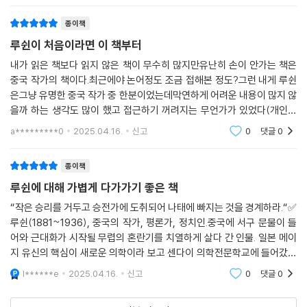
될 것 같다. 니케북스 매일읽는 시리즈
종이책
루쉰이 처음이라면 이 책부터
내가 읽은 책보다 읽지 않은 책이 무수히 많지만유난히 손이 안가는 책은
중국 작가의 책이다.최근에야 논어정도 조금 접해본 정도?그런 내게 루쉰
은그냥 유명한 중국 작가 중 한분이었는데막연하게 어려운 내용이 많지 않
을까 하는 생각도 많이 했고 접근하기 꺼려지는 무언가가 있었다(개인적
인 의견)하지만 동양적인 정서는 비슷한 데가 있다보니 의외로 지금의 우
a*********0
2025.04.16.
신고
0
댓글
0
리 주변의 이야기같
종이책
루쉰에 대해 가볍게 다가가기 좋은 책
“작은 승리를 거두고 승전가에 도취되어 나태에 빠지는 것을 경계하라.“✅
루쉰(1881~1936), 중국의 작가, 평론가, 정치인.중국에 서구 문물이 들
어와 근대화가 시작될 무렵의 혼란기를 치열하게 살다 간 인물. 일본 메이
지 유신의 핵심이 새로운 의학이라 보고 센다이 의학전문학교에 들어갔으
나, '몇 사람을 잘 치료해주는 것보다 더 광범위한 운동을 벌여나가야 한다
l******e
2025.04.16.
신고
0
댓글
0
는 사실을 깨닫고