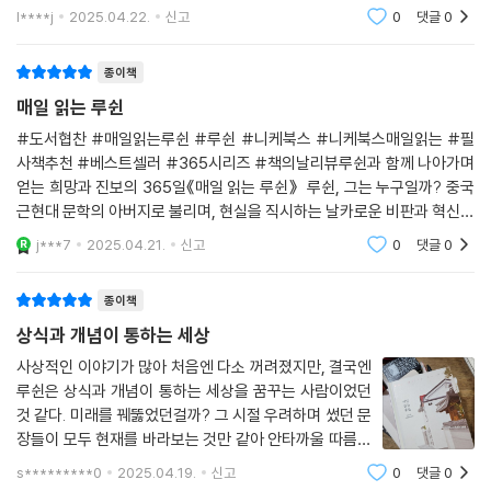
속에서 고통스런 일상을 견디며 건져올린 문장들을 그냥
l****j
2025.04.22.
신고
0
댓글
0
편하게 읽어내려 갈 수가 없다. 평범해 보이는 글이라도
결코 평범하게 쓰여지지 않았을 것이라고 생각하
종이책
매일 읽는 루쉰
#도서협찬 #매일읽는루쉰 #루쉰 #니케북스 #니케북스매일읽는 #필
사책추천 #베스트셀러 #365시리즈 #책의날리뷰루쉰과 함께 나아가며
얻는 희망과 진보의 365일《매일 읽는 루쉰》 루쉰, 그는 누구일까? 중국
근현대 문학의 아버지로 불리며, 현실을 직시하는 날카로운 비판과 혁신적
인 문체를 통해 중국 문학과 사상의 변화를 주도하면서 후대 작가와 지식
j***7
2025.04.21.
신고
0
댓글
0
인들에게 깊은 영향을 미쳤다
종이책
상식과 개념이 통하는 세상
사상적인 이야기가 많아 처음엔 다소 꺼려졌지만, 결국엔
루쉰은 상식과 개념이 통하는 세상을 꿈꾸는 사람이었던
것 같다. 미래를 꿰뚫었던걸까? 그 시절 우려하며 썼던 문
장들이 모두 현재를 바라보는 것만 같아 안타까울 따름이
다. 아마 이 책을 읽으면 루쉰이 '꼰대'라고 생각하는 사람
s*********0
2025.04.19.
신고
0
댓글
0
들이 많을지도 모르지만, 나에게 루쉰은 '어르신' 정도가