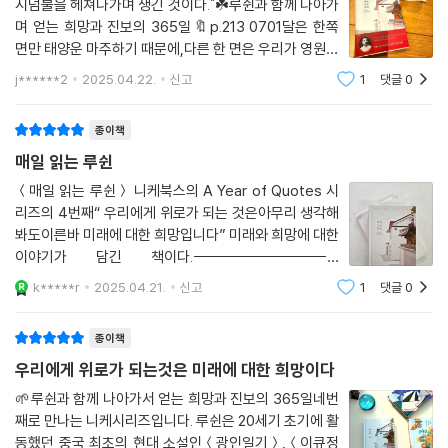
시덤불을 헤쳐나가며 생긴 것이다."☘️루쉰과 함께 나아가
며 얻는 희망과 진보의 365일🔖p.213 0701달은 한쪽
면만 태양운 마주하기 때문에,다른 한 면은 우리가 영원히
볼 수 없다.＜여백 메우기＞, ＜화개집＞(1925년 7월1
j******2
2025.04.22.
신고
1
댓글
0
일)이 책은 단순한 문학 서적이 아니다.매일 한 편, 한 단
락씩 읽으며 우리가 놓치고 있었던 ‘깨어 있
종이책
매일 읽는 루쉰
＜매일 읽는 루쉰＞ 니케북스의 A Year of Quotes 시
리즈의 4번째“ 우리에게 위로가 되는 것은아무리 생각해
봐도이른바 미래에 대한 희망입니다” 미래와 희망에 대한
이야기가 담긴 책이다.------------------------
---------------------루쉰 – 네이버 위키 출처중
k*****r
2025.04.21.
신고
1
댓글
0
국의 작가. 중근 근현대 문학의 아버지로 불리며,루쉰의
글은 전통적인 가치와 제도를 비판하며,중국 사회의 혁신
종이책
과 발
우리에게 위로가 되는것은 미래에 대한 희망이다
🌱루쉰과 함께 나아가서 얻는 희망과 진보의 365일네번
째로 만나는 니케시리즈입니다. 루쉰은 20세기 초기에 활
동했던 중국 최초의 현대 소설인＜광인일기＞,＜이큐정