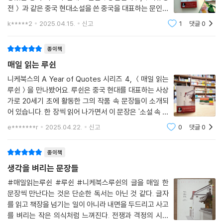
전＞ 과 같은 중국 현대소설을 쓴 중국을 대표하는 문인이
라고 해요. 절망과 어둠의 시대에서 다시 일어서고, 길이
k*****2
2025.04.15.
신고
1
댓글
0
없는 곳에서 길을 내고,쉼 없는 집요함으로 더 나은 곳을
꿈꾸는 이들, 또한 고독을 견디는 지혜를
종이책
매일 읽는 루쉰
니케북스의 A Year of Quotes 시리즈 4, ＜매일 읽는
루쉰＞을 만나봤어요. 루쉰은 중국 현대를 대표하는 사상
가로 20세기 초에 활동한 그의 작품 속 문장들이 소개되
어 있습니다. 한 장씩 읽어 나가면서 이 문장은 '소설 속 문
장일까? 에세이 속 문장일까?' 궁금해하면서 읽어나갔어
e*******r
2025.04.22.
신고
0
댓글
0
요. 소설 중에서는 '광인 일기', 에세이 중에서는 '차개정잡
문 말편', '이어집', '열풍'등을 읽어보고
종이책
생각을 벼리는 문장들
#매일읽는루쉰 #루쉰 #니케북스루쉰의 글을 매일 한
문장씩 만난다는 것은 단순한 독서는 아닌 것 같다. 글자
를 읽고 책장을 넘기는 일이 아니라 내면을 두드리고 사고
를 벼리는 작은 의식처럼 느껴진다. 전쟁과 격정의 시대