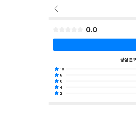
0.0
평점 분
10
8
6
4
2